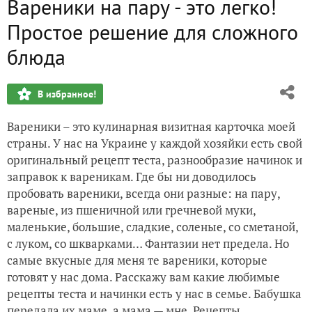
Вареники на пару - это легко!
Домашнее печенье с орехами и яблоками - ленивый реце
Простое решение для сложного
Любимое блюдо моего мужа - голубцы с оригинальной под
блюда
Вкуснейший плов на скорую руку. Рецепт, который не раз
В избранное!
Бюджетный сырный супчик с красной рыбкой. Экономим 
Вареники – это кулинарная визитная карточка моей
страны. У нас на Украине у каждой хозяйки есть свой
Вкуснейший борщ «101 помидор». Любимый рецепт от м
оригинальный рецепт теста, разнообразие начинок и
заправок к вареникам. Где бы ни доводилось
пробовать вареники, всегда они разные: на пару,
вареные, из пшеничной или гречневой муки,
маленькие, большие, сладкие, соленые, со сметаной,
с луком, со шкварками… Фантазии нет предела. Но
самые вкусные для меня те вареники, которые
готовят у нас дома. Расскажу вам какие любимые
рецепты теста и начинки есть у нас в семье. Бабушка
передала их маме, а мама — мне. Рецепты