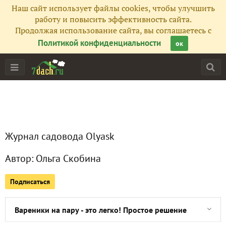
Наш сайт использует файлы cookies, чтобы улучшить
Все публикации
16
работу и повысить эффективность сайта.
Продолжая использование сайта, вы соглашаетесь с
Сейчас обсуждают
Политикой конфиденциальности
ок
Запеченная курочка с фирменной заправкой и несколько 
Фаршированный картофель. Как из обычных продуктов п
Журнал садовода Olyask
Топ-3 любимые новогодние закуски: крабовый салат без
Автор:
Ольга Скобина
Готовим необыкновенно ажурные блинчики. Это весело и
Подписаться
Обалденно вкусные новогодние мясные рулеты. Семейны
Вареники на пару - это легко! Простое решение для слож