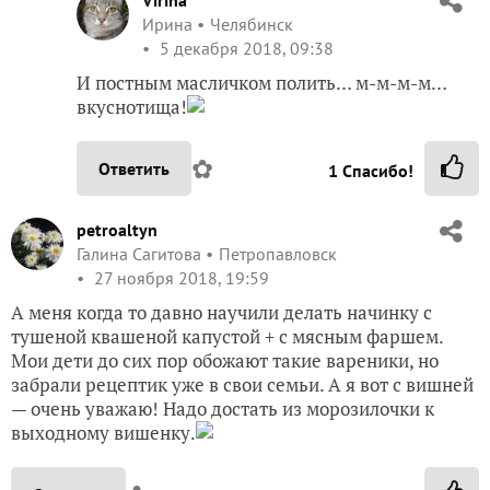
Ирина
Челябинск
5 декабря 2018, 09:38
И постным масличком полить… м-м-м-м…
вкуснотища!
✿
Ответить
1
Спасибо!
petroaltyn
Галина Сагитова
Петропавловск
27 ноября 2018, 19:59
А меня когда то давно научили делать начинку с
тушеной квашеной капустой + с мясным фаршем.
Мои дети до сих пор обожают такие вареники, но
забрали рецептик уже в свои семьи. А я вот с вишней
— очень уважаю! Надо достать из морозилочки к
выходному вишенку.