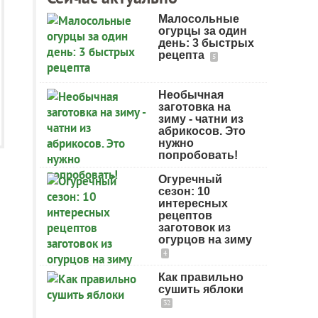
Малосольные
огурцы за один
день: 3 быстрых
рецепта
5
Необычная
заготовка на
зиму - чатни из
абрикосов. Это
нужно
попробовать!
Огуречный
сезон: 10
интересных
рецептов
заготовок из
огурцов на зиму
4
Как правильно
сушить яблоки
32