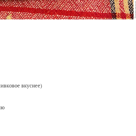
ливковое вкуснее)
ию