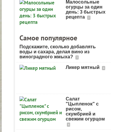
Малосольные
огурцы за один
день: 3 быстрых
рецепта
5
Самое популярное
Подскажите, сколько добавлять
воды и сахара, делая вино из
виноградного жмыха?
5
Ликер мятный
4
Салат
"Цыпленок" с
рисом,
скумбрией и
свежим огурцом
4