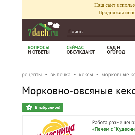
Наш сайт использ
Продолжая испо
ВОПРОСЫ
СЕЙЧАС
САД И
И ОТВЕТЫ
ОБСУЖДАЮТ
ОГОРОД
рецепты
выпечка
кексы
морковные к
Морковно-овсяные кек
В избранное!
Работа размещена
«Печем с "Кудесн