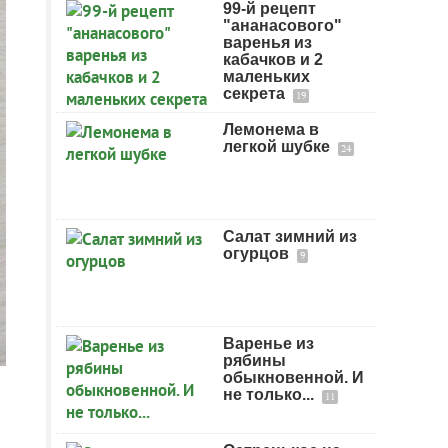
99-й рецепт
"ананасового"
варенья из
кабачков и 2
маленьких
секрета
19
Лемонема в
легкой шубке
24
Салат зимний из
огурцов
9
Варенье из
рябины
обыкновенной. И
не только...
11