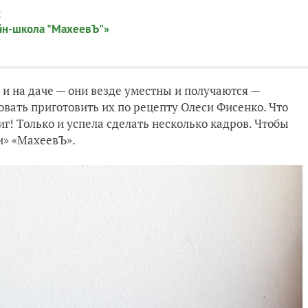
:
йн-школа "МахеевЪ"»
 и на даче — они везде уместны и получаются —
вать приготовить их по рецепту Олеси Фисенко. Что
г! Только и успела сделать несколько кадров. Чтобы
и» «МахеевЪ».