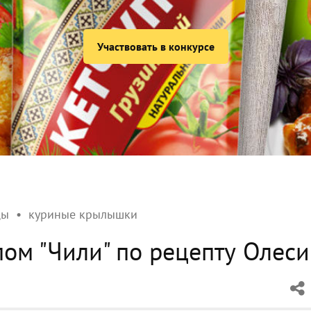
Участвовать в конкурсе
цы
куриные крылышки
пом "Чили" по рецепту Олеси