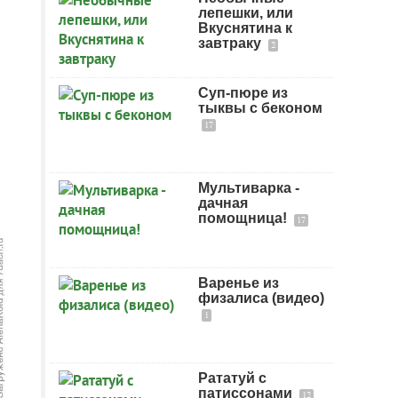
лепешки, или
Вкуснятина к
завтраку
2
Суп-пюре из
тыквы с беконом
17
Мультиварка -
дачная
помощница!
17
Варенье из
физалиса (видео)
1
Рататуй с
патиссонами
12