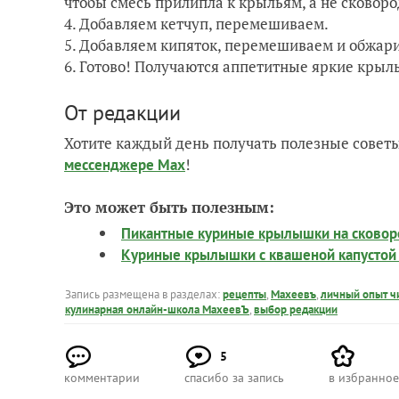
чтобы смесь прилипла к крыльям, а не сковоро
4. Добавляем кетчуп, перемешиваем.
5. Добавляем кипяток, перемешиваем и обжар
6. Готово! Получаются аппетитные яркие крыл
От редакции
Хотите каждый день получать полезные советы
!
мессенджере Max
Это может быть полезным:
Пикантные куриные крылышки на сковор
Куриные крылышки с квашеной капустой
Запись размещена в разделах:
рецепты
,
Махеевъ
,
личный опыт ч
кулинарная онлайн-школа МахеевЪ
,
выбор редакции
5
комментарии
спасибо за запись
в избранное