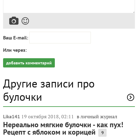
добавить комментарий
Другие записи про
булочки
19 октября 2018, 02:11
в личный журнал
Lika141
Нереально мягкие булочки - как пух!
Рецепт с яблоком и корицей
9
Прекрасные пейзажи золотой осени за окном
навеяли желание испечь ароматные булочки с
яблоком и корицей! Захотелось придать им
необычную форму в виде осенних листочков.
Посмотрите, какая аппетитная красота получилась.
Нереально мягкие, сладкие,...