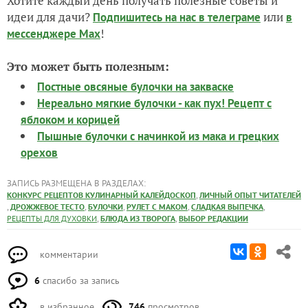
Пышные булочки с начинкой из мака и грецких
орехов
ЗАПИСЬ РАЗМЕЩЕНА В РАЗДЕЛАХ:
,
КОНКУРС РЕЦЕПТОВ КУЛИНАРНЫЙ КАЛЕЙДОСКОП
ЛИЧНЫЙ ОПЫТ ЧИТАТЕЛЕЙ
,
,
,
,
,
ДРОЖЖЕВОЕ ТЕСТО
БУЛОЧКИ
РУЛЕТ С МАКОМ
СЛАДКАЯ ВЫПЕЧКА
,
,
РЕЦЕПТЫ ДЛЯ ДУХОВКИ
БЛЮДА ИЗ ТВОРОГА
ВЫБОР РЕДАКЦИИ
комментарии
6
спасибо за запись
в избранное
746
просмотров
Автор записи:
28101959NaTa
Наталья Т
Гаврилов Посад
18 мая 2025, 00:04
13286