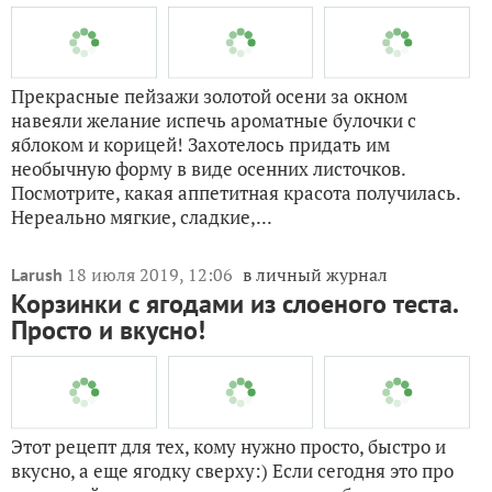
18 июля 2019, 12:06
в личный журнал
Larush
Корзинки с ягодами из слоеного теста.
Просто и вкусно!
Этот рецепт для тех, кому нужно просто, быстро и
вкусно, а еще ягодку сверху:) Если сегодня это про
вас, давайте скорее готовить сладкие булочки из
слоеного теста! Ингредиентына 8 булочек Тесло
слоеное бездрожжевое — 500 гЯйцо — 1...
13 февраля 2022, 05:55
в личный журнал
Natali0207
Пышные булочки с начинкой из мака и
грецких орехов
Каждые выходные стараюсь баловать своих родных
выпечкой. Что ни говори, а покупная выпечка стала