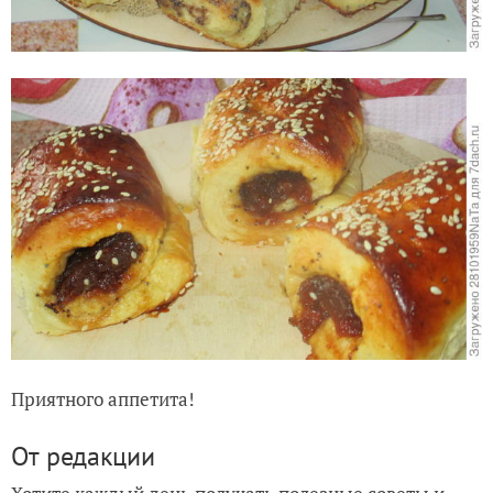
Приятного аппетита!
От редакции
Хотите каждый день получать полезные советы и
идеи для дачи?
или
Подпишитесь на нас
в телеграме
в
!
мессенджере Max
Это может быть полезным:
Постные овсяные булочки на закваске
Нереально мягкие булочки - как пух! Рецепт с
яблоком и корицей