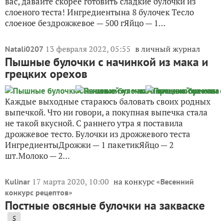
не такой вкусной. С раннего утра я поставила
дрожжевое тесто. Булочки из дрожжевого теста
ИнгредиентыДрожжи — 1 пакетикЯйцо — 2
шт.Молоко — 2...
17 марта 2020, 10:00
на конкурс «
Kulinar
Весенний
»
конкурс рецептов
Постные овсяные булочки на закваске
5
Предлагаю вам легкие хлебные булочки на основе
овсяного жмыха и на закваске. Очень ароматные,
душистые, подойдут как к основным блюдам, так и к
чаю — с медом, вареньем, да и просто так тоже
вкусно. Овсяные булочки ИнгредиентыЖмых
овсяный...