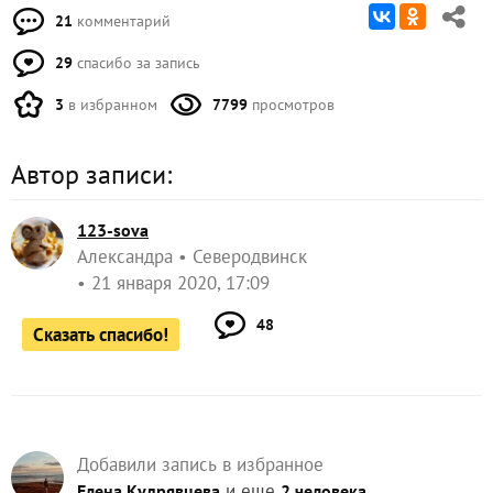
21
комментарий
29
спасибо за запись
3
в избранном
7799
просмотров
Автор записи:
123-sova
Александра
Северодвинск
21 января 2020, 17:09
48
Сказать спасибо!
Добавили запись в избранное
и еще
Елена Кудрявцева
2 человека