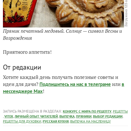
Пряник печатный медовый. Солнце — символ Весны и
Возрождения
Приятного аппетита!
От редакции
Хотите каждый день получать полезные советы и
идеи для дачи?
или
Подпишитесь на нас
в телеграме
в
!
мессенджере Max
ЗАПИСЬ РАЗМЕЩЕНА В РАЗДЕЛАХ:
,
КОНКУРС С МИРА ПО РЕЦЕПТУ
РЕЦЕПТЫ
,
,
,
,
,
,
VITEK
ЛИЧНЫЙ ОПЫТ ЧИТАТЕЛЕЙ
ВЫПЕЧКА
ПРЯНИКИ
ВЫБОР РЕДАКЦИИ
,
,
РЕЦЕПТЫ ДЛЯ ДУХОВКИ
РУССКАЯ КУХНЯ
ВЫПЕЧКА НА МАСЛЕНИЦУ