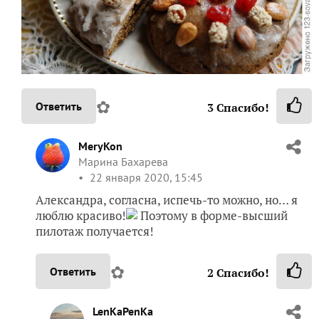
✿
Ответить
3
Спасибо!
MeryKon
Марина Бахарева
22 января 2020, 15:45
Александра, согласна, испечь-то можно, но… я
люблю красиво!
Поэтому в форме-высший
пилотаж получается!
✿
Ответить
2
Спасибо!
LenKaPenKa