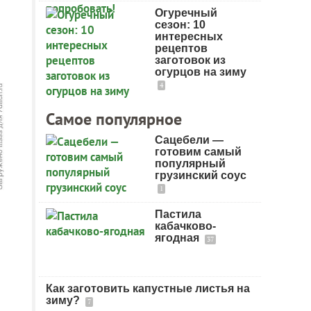
Огуречный
сезон: 10
интересных
рецептов
заготовок из
огурцов на зиму
4
Самое популярное
Сацебели —
готовим самый
популярный
грузинский соус
1
Пастила
кабачково-
ягодная
37
Как заготовить капустные листья на
зиму?
7