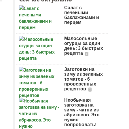
Салат с
печеными
баклажанами и
перцем
Малосольные
огурцы за один
день: 3 быстрых
рецепта
5
Заготовки на
зиму из зеленых
томатов - 6
проверенных
рецептов
2
Необычная
заготовка на
зиму - чатни из
абрикосов. Это
нужно
попробовать!