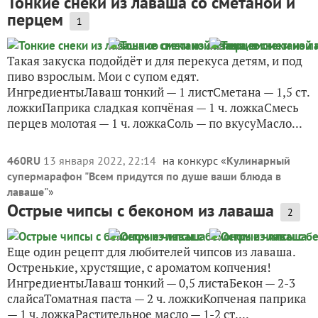
Тонкие снеки из лаваша со сметаной и
перцем
1
Такая закуска подойдёт и для перекуса детям, и под
пиво взрослым. Мои с супом едят.
ИнгредиентыЛаваш тонкий — 1 листСметана — 1,5 ст.
ложкиПаприка сладкая копчёная — 1 ч. ложкаСмесь
перцев молотая — 1 ч. ложкаСоль — по вкусуМасло...
460RU
13 января 2022, 22:14
на конкурс «
Кулинарный
супермарафон "Всем придутся по душе ваши блюда в
лаваше"
»
Острые чипсы с беконом из лаваша
2
Еще один рецепт для любителей чипсов из лаваша.
Остренькие, хрустящие, с ароматом копчения!
ИнгредиентыЛаваш тонкий — 0,5 листаБекон — 2-3
слайсаТоматная паста — 2 ч. ложкиКопченая паприка
— 1 ч. ложкаРастительное масло — 1-2 ст....