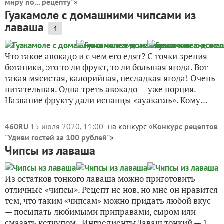
миру по... рецепту"
»
Гуакамоле с домашними чипсами из
лаваша
4
Что такое авокадо и с чем его едят? С точки зрения
ботаники, это то ли фрукт, то ли большая ягода. Вот
такая мясистая, калорийная, несладкая ягода! Очень
питательная. Одна треть авокадо — уже порция.
Название фрукту дали испанцы «ауакатль». Кому...
460RU
15 июля 2020, 11:00
на конкурс «
Конкурс рецептов
"Удиви гостей за 100 рублей"
»
Чипсы из лаваша
Из остатков тонкого лаваша можно приготовить
отличные «чипсы». Рецепт не нов, но мне он нравится
тем, что таким «чипсам» можно придать любой вкус
— посыпать любимыми приправами, сыром или
смазать кетчупом. ИнгредиентыЛаваш тонкий — 1...