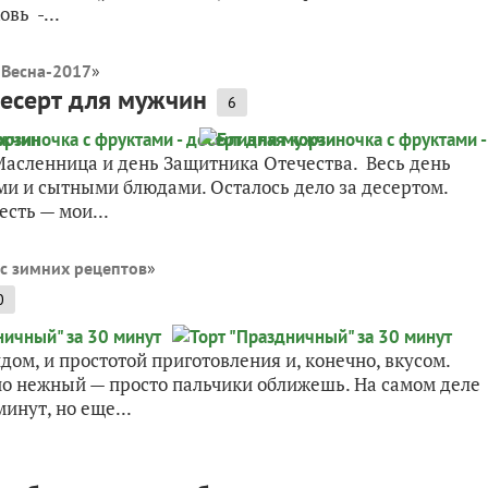
вь -...
 Весна-2017
»
десерт для мужчин
6
 Масленница и день Защитника Отечества. Весь день
 и сытными блюдами. Осталось дело за десертом.
сть — мои...
с зимних рецептов
»
0
ом, и простотой приготовления и, конечно, вкусом.
но нежный — просто пальчики оближешь. На самом деле
инут, но еще...