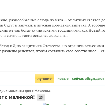
чно, разнообразные блюда из мяса — от сытных салатов до
 будут и закуски, и вкусная ароматная выпечка. А вообще
аздник не так богат кулинарными традициями, как Новый г
о и сытно, а гости остались довольны.
блюд к Дню защитника Отечества, но ограничиваться ими
е разделы рецептов, чтобы составить свое собственное — с
лучшие
новые
сейчас обсуждают
дкие моменты дня с Махеевъ
»
г с малинкой!
23