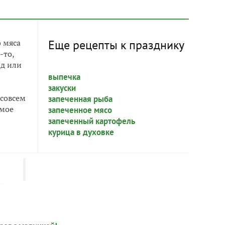
 мяса
Еще рецепты к празднику
-то,
од или
выпечка
закуски
 совсем
запеченная рыба
амое
запеченное мясо
запеченный картофель
курица в духовке