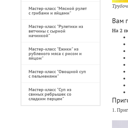
Трубоч
Мастер-класс "Мясной рулет
с грибами и яйцами"
Вам 
Мастер-класс "Рулетики из
На 2 
ветчины с сырной
начинкой"
Мастер-класс "Ежики" из
рубленого мяса с рисом и
яйцом"
Мастер-класс "Овощной суп
с пельменями"
Мастер-класс "Суп из
свиных ребрышек со
Приг
сладким перцем"
1. При