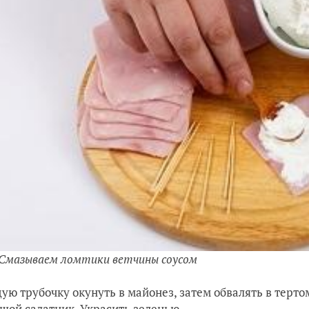
 Смазываем ломтики ветчины соусом
дую трубочку окунуть в майонез, затем обвалять в терто
шой салатник. Украсить зеленью.