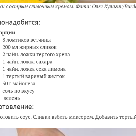
ки с острым сливочным кремом. Фото: Олег Кулагин/Bur
понадобится:
порции
8 ломтиков ветчины
200 мл жирных сливок
2 чайн. ложки тертого хрена
1 чайн. ложка сахара
1 чайн. ложка сока лимона
1 тертый вареный желток
50 г майонеза
соль по вкусу
зелень
отовление:
готовить соус. Сливки взбить миксером. Добавить тертый