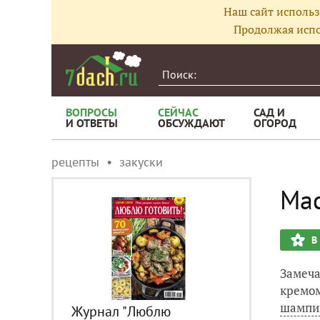
Наш сайт использ
Продолжая испо
ВОПРОСЫ
СЕЙЧАС
САД И
И ОТВЕТЫ
ОБСУЖДАЮТ
ОГОРОД
рецепты
закуски
Мас
В
Замеча
кремом
шампи
Журнал "Люблю