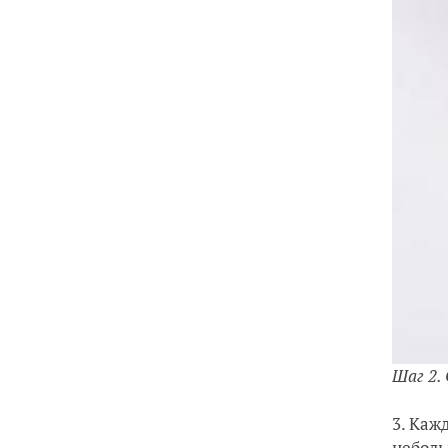
Шаг 2.
3. Каж
неболь