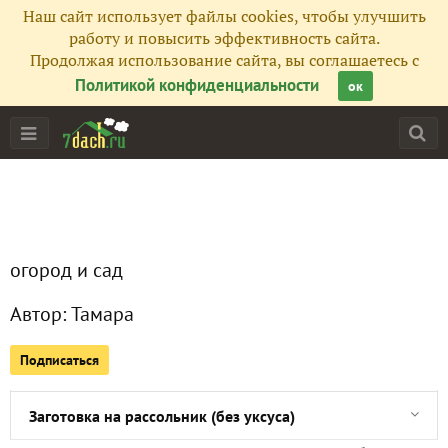
Наш сайт использует файлы cookies, чтобы улучшить
Все публикации
15
работу и повысить эффективность сайта.
Продолжая использование сайта, вы соглашаетесь с
Фото
36
Политикой конфиденциальности
ок
Сейчас обсуждают
Подскажите рецепт капусты в банках. Желательно с тома
огород и сад
Ищу рецепт!
Автор:
Тамара
Шницели из савойской капусты с сыром
Подписаться
Вкуснейший бисквит в мультиварке
Заготовка на рассольник (без уксуса)