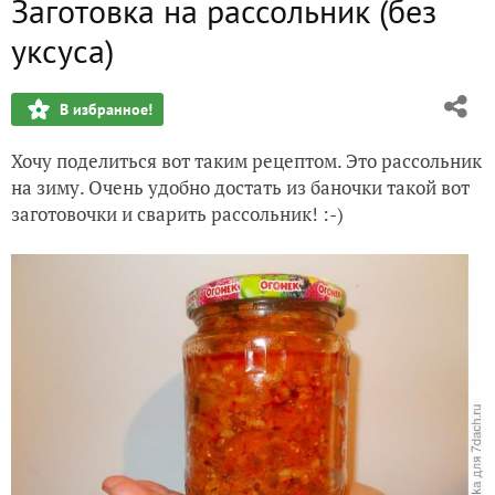
Заготовка на рассольник (без
Простой и очень вкусный пирог с творогом (такой пирог 
уксуса)
Лук севок
В избранное!
Рецепт вкусных помидоров!
Хочу поделиться вот таким рецептом. Это рассольник
Помогите спасти огурцы
на зиму. Очень удобно достать из баночки такой вот
заготовочки и сварить рассольник! :-)
Как убрать фотографию из альбома?
Чем удобрить дерево?