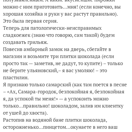
можно с ним приготовить…мня! (если конечно, вы
хорошая хозяйка и руки у вас растут правильно).
Это была первая серия.
Теперь для патологически-неисправимых
сладкоежек (знаю что говорю, сам такой) будем
создавать грильяж.
Повесив амбарный замок на дверь, сбегайте в
магазин и возьмите три плитки шоколада (если
просто так — заметив, не дадут, то купите) – только
не берите ульяновский,– я вас умоляю! – это
пластилин.
Я признаю только самарский (как там поется в песне
– «Ах, Самара-городок, безпокойная я, безпокойная
я, да успокой ты меня!» — а успокоить можно
только…правильно! шоколадом, залив им клиентку
от ушей до хвоста).
Растопив на водяной бане плитки шоколада,
осторожненько…пинцетом…окунаете в него ваш