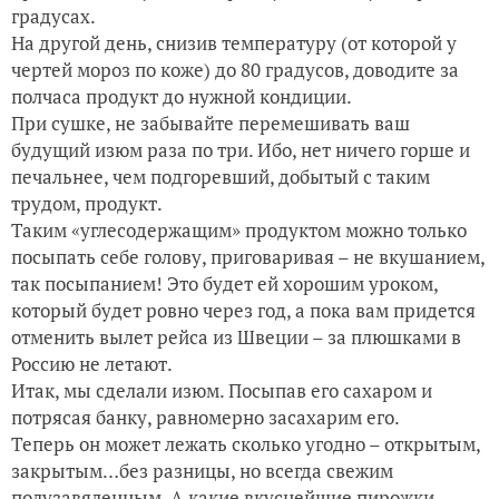
градусах.
На другой день, снизив температуру (от которой у
чертей мороз по коже) до 80 градусов, доводите за
полчаса продукт до нужной кондиции.
При сушке, не забывайте перемешивать ваш
будущий изюм раза по три. Ибо, нет ничего горше и
печальнее, чем подгоревший, добытый с таким
трудом, продукт.
Таким «углесодержащим» продуктом можно только
посыпать себе голову, приговаривая – не вкушанием,
так посыпанием! Это будет ей хорошим уроком,
который будет ровно через год, а пока вам придется
отменить вылет рейса из Швеции – за плюшками в
Россию не летают.
Итак, мы сделали изюм. Посыпав его сахаром и
потрясая банку, равномерно засахарим его.
Теперь он может лежать сколько угодно – открытым,
закрытым…без разницы, но всегда свежим
полузавяленным. А какие вкуснейшие пирожки