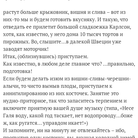
растут больше крыжовник, вишня и слива – вот из
них-то мы и будем готовить вкусняку. И такую, что
отведать ее прилетит большой сладкоежка Карлсон,
хотя, как известно, у него дома 10 тысяч тортов и
пирожных. Во, слышите…в далекой Швеции уже
заводят моторчик!
Итак, (облизнувшись) приступаем.
Как известно, в любом деле главное что? …правильно,
подготовка!
Если будем делать изюм из вишни-сливы-черешни-
алычи, то чисто вымыв плоды, приступаем к
аннигилированию из них косточек. Занятие это
нудно-приторное, так что запаситесь терпением и
включите приятную вашей душе музыку (типа, «Несе
Галя воду, какой год таскает, нет водопроводу…боже
ж, как ругатся… управдом икает!»)
И запомните, ни на минуту не отвлекайтесь – ибо,
пропустив одну косточку, вы, вкушая холодной зимой