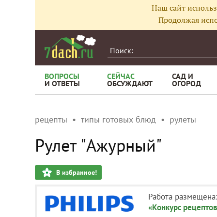
Наш сайт использ
Продолжая испо
ВОПРОСЫ
СЕЙЧАС
САД И
И ОТВЕТЫ
ОБСУЖДАЮТ
ОГОРОД
рецепты
типы готовых блюд
рулеты
Рулет "Ажурный"
В избранное!
Работа размещена
«Конкурс рецептов