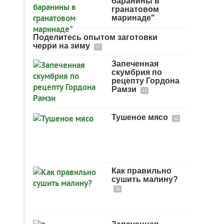
баранины в
гранатовом
маринаде"
Поделитесь опытом заготовки
черри на зиму
17
Запеченная
скумбрия по
рецепту Гордона
Рамзи
11
Тушеное мясо
42
Как правильно
сушить малину?
26