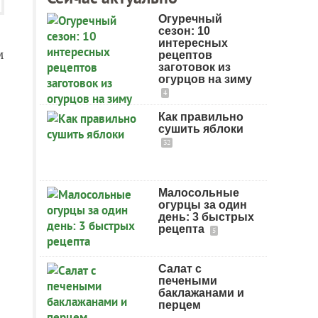
Огуречный
сезон: 10
интересных
м
рецептов
заготовок из
огурцов на зиму
4
Как правильно
сушить яблоки
32
Малосольные
огурцы за один
день: 3 быстрых
рецепта
5
Салат с
печеными
баклажанами и
перцем