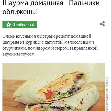
Шаурма домашняя - Пальчики
Новогодний Салат Оливье с языком
оближешь!
Сочная Курица в духовке с лапшой, грибами и яблоками 
В избранное!
Салат с крабовыми палочками и кукурузой - Новогодний 
Очень вкусный и быстрый рецепт домашней
Рождественское имбирное печенье
шаурмы из курицы с капустой, малосольными
огурчиками, помидором и сыром, заправленной
Салат Мимоза - Новогодний салат
вкусным соусом.