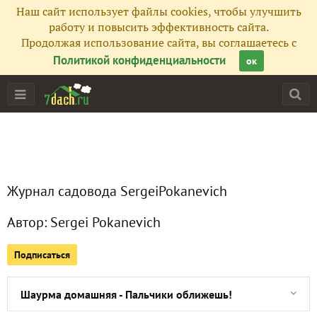
Наш сайт использует файлы cookies, чтобы улучшить
Все публикации
51
работу и повысить эффективность сайта.
Продолжая использование сайта, вы соглашаетесь с
Сейчас обсуждают
Политикой конфиденциальности
ок
Голубцы - рецепт вкусных голубцов по-домашнему
Вареники с картошкой - Меню на Рождество 2017
Журнал садовода SergeiPokanevich
Кутья на Рождество - Рождественская кутья из пшеницы
Автор:
Sergei Pokanevich
Лимончелло в домашних условиях - Готовим итальянский
Подписаться
Куриные ножки в хрустящей панировке
Шаурма домашняя - Пальчики оближешь!