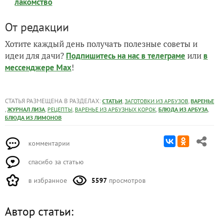
лакомство
От редакции
Хотите каждый день получать полезные советы и
идеи для дачи?
или
Подпишитесь на нас
в телеграме
в
!
мессенджере Max
СТАТЬЯ РАЗМЕЩЕНА В РАЗДЕЛАХ:
,
,
СТАТЬИ
ЗАГОТОВКИ ИЗ АРБУЗОВ
ВАРЕНЬЕ
,
,
,
,
,
ЖУРНАЛ ЛИЗА
РЕЦЕПТЫ
ВАРЕНЬЕ ИЗ АРБУЗНЫХ КОРОК
БЛЮДА ИЗ АРБУЗА
БЛЮДА ИЗ ЛИМОНОВ
комментарии
спасибо за статью
в избранное
5597
просмотров
Автор статьи: