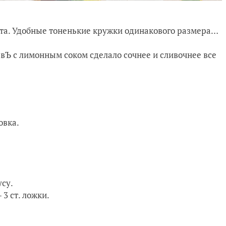
еста. Удобные тоненькие кружки одинакового размера…
евЪ с лимонным соком сделало сочнее и сливочнее все
овка.
усу.
3 ст. ложки.