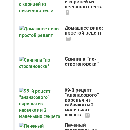
с корицей из
песочного теста
7
Домашнее вино:
простой рецепт
27
Свинина "по-
строгановски"
99-й рецепт
"ананасового"
варенья из
кабачков и 2
маленьких
секрета
19
Печеный