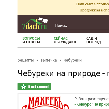
Наш сайт использ
Продолжая испо
ВОПРОСЫ
СЕЙЧАС
САД И
И ОТВЕТЫ
ОБСУЖДАЮТ
ОГОРОД
рецепты
выпечка
чебуреки
Чебуреки на природе -
В избранное!
Работа размещена
«Конкурс "На прир