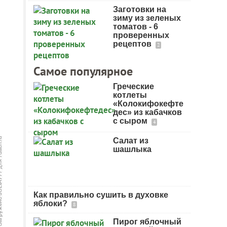
Заготовки на
зиму из зеленых
томатов - 6
проверенных
рецептов
2
Самое популярное
Греческие
котлеты
«Колокифокефте
дес» из кабачков
с сыром
4
Салат из
шашлыка
Как правильно сушить в духовке
яблоки?
8
Пирог яблочный