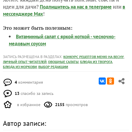
идеи для дачи?
или
Подпишитесь на нас
в телеграме
в
!
мессенджере Max
Это может быть полезным:
Витаминный салат с яркой ноткой - чесночно-
медовым соусом
ЗАПИСЬ РАЗМЕЩЕНА В РАЗДЕЛАХ:
,
КОНКУРС РЕЦЕПТОВ МЕНЮ НА ВЕСНУ
,
,
,
ЛИЧНЫЙ ОПЫТ ЧИТАТЕЛЕЙ
ОВОЩНЫЕ САЛАТЫ
БЛЮДА ИЗ ТВОРОГА
,
БЛЮДА ИЗ МОРКОВИ
ВЫБОР РЕДАКЦИИ
4
комментария
13
спасибо за запись
в избранное
2155
просмотров
Автор записи: