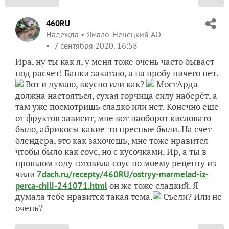
460RU
Надежда
Ямало-Ненецкий АО
7 сентября 2020, 16:58
Ира, ну ты как я, у меня тоже очень часто бывает
под расчет! Банки закатаю, а на пробу ничего нет.
Вот и думаю, вкусно или как?
МостАрда
должна настояться, сухая горчица силу наберёт, а
там уже посмотришь сладко или нет. Конечно еще
от фруктов зависит, мне вот наоборот кисловато
было, абрикосы какие-то пресные были. На счет
блендера, это как захочешь, мне тоже нравится
чтобы было как соус, но с кусочками. Ир, а ты в
прошлом году готовила соус по моему рецепту из
чили
7dach.ru/recepty/460RU/ostryy-marmelad-iz-
он же тоже сладкий. Я
perca-chili-241071.html
думала тебе нравится такая тема.
Съели? Или не
очень?