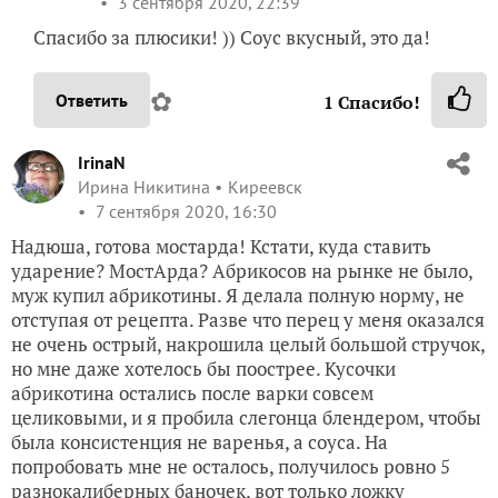
3 сентября 2020, 22:39
Спасибо за плюсики! )) Соус вкусный, это да!
✿
Ответить
1
Спасибо!
IrinaN
Ирина Никитина
Киреевск
7 сентября 2020, 16:30
Надюша, готова мостарда! Кстати, куда ставить
ударение? МостАрда? Абрикосов на рынке не было,
муж купил абрикотины. Я делала полную норму, не
отступая от рецепта. Разве что перец у меня оказался
не очень острый, накрошила целый большой стручок,
но мне даже хотелось бы поострее. Кусочки
абрикотина остались после варки совсем
целиковыми, и я пробила слегонца блендером, чтобы
была консистенция не варенья, а соуса. На
попробовать мне не осталось, получилось ровно 5
разнокалиберных баночек, вот только ложку