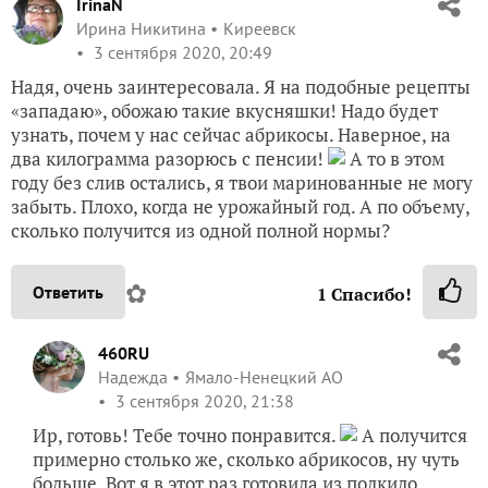
IrinaN
Ирина Никитина
Киреевск
3 сентября 2020, 20:49
Надя, очень заинтересовала. Я на подобные рецепты
«западаю», обожаю такие вкусняшки! Надо будет
узнать, почем у нас сейчас абрикосы. Наверное, на
два килограмма разорюсь с пенсии!
А то в этом
году без слив остались, я твои маринованные не могу
забыть. Плохо, когда не урожайный год. А по объему,
сколько получится из одной полной нормы?
✿
Ответить
1
Спасибо!
460RU
Надежда
Ямало-Ненецкий АО
3 сентября 2020, 21:38
Ир, готовь! Тебе точно понравится.
А получится
примерно столько же, сколько абрикосов, ну чуть
больше. Вот я в этот раз готовила из полкило