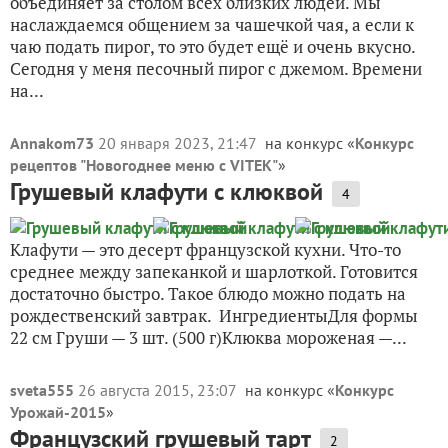
объединяет за столом всех близких людей. Мы
наслаждаемся общением за чашечкой чая, а если к
чаю подать пирог, то это будет ещё и очень вкусно.
Сегодня у меня песочный пирог с джемом. Времени
на...
Annakom73
20 января 2023, 21:47
на конкурс «
Конкурс
рецептов "Новогоднее меню с VITEK"
»
Грушевый клафути с клюквой
4
Клафути — это десерт французской кухни. Что-то
среднее между запеканкой и шарлоткой. Готовится
достаточно быстро. Такое блюдо можно подать на
рождественский завтрак. ИнгредиентыДля формы
22 см Груши — 3 шт. (500 г)Клюква мороженая —...
sveta555
26 августа 2015, 23:07
на конкурс «
Конкурс
Урожай-2015
»
Французский грушевый тарт
2