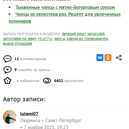
Тыквенные чипсы с мятно-йогуртовым соусом
Чипсы из лепестков роз. Рецепт для увлеченных
кулинаров
ЗАПИСЬ РАЗМЕЩЕНА В РАЗДЕЛАХ:
,
ЛИЧНЫЙ ОПЫТ ЧИТАТЕЛЕЙ
,
,
,
,
ЗАГОТОВКИ НА ЗИМУ
РЕЦЕПТЫ
ЧИПСЫ
БЛЮДА ИЗ ТОПИНАМБУРА
ВЫБОР РЕДАКЦИИ
11
комментариев
9
спасибо за запись
в избранное
4402
просмотра
Автор записи:
lutami07
Людмила
Санкт-Петербург
7 ноября 2021, 19:23