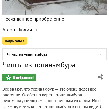
Март 2022. Дача
Неожиданное приобретение
Посев лобелии
Автор:
Людмила
Новогодний Санкт-Петербург
Подписаться
Просто шоколад
Чипсы из топинамбура
Чипсы из топинамбура
Вяленые томаты с прованскими травами
В избранное!
Людмилы, с Днём Ангела!!!
Все знают, что топинамбур — это очень полезное
Вкусняшки для четвероногого друга
растение. Особенно корень топинамбура
рекомендуют людям с повышенным сахаром. Но не
Посев лука в улитки
все могут есть корень топинамбура в сыром виде. С