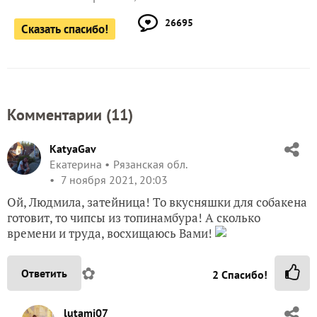
26695
Сказать спасибо!
Комментарии (
11
)
KatyaGav
Екатерина
Рязанская обл.
7 ноября 2021, 20:03
Ой, Людмила, затейница! То вкусняшки для собакена
готовит, то чипсы из топинамбура! А сколько
времени и труда, восхищаюсь Вами!
✿
Ответить
2
Спасибо!
lutami07