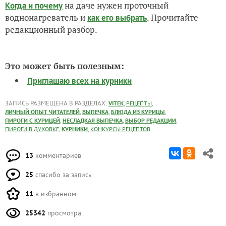
на даче нужен проточный
Когда и почему
воднонагреватель и
. Прочитайте
как его выбрать
редакционный разбор.
Это может быть полезным:
Приглашаю всех на курники
ЗАПИСЬ РАЗМЕЩЕНА В РАЗДЕЛАХ:
,
,
VITEK
РЕЦЕПТЫ
,
,
,
ЛИЧНЫЙ ОПЫТ ЧИТАТЕЛЕЙ
ВЫПЕЧКА
БЛЮДА ИЗ КУРИЦЫ
,
,
,
ПИРОГИ С КУРИЦЕЙ
НЕСЛАДКАЯ ВЫПЕЧКА
ВЫБОР РЕДАКЦИИ
,
,
ПИРОГИ В ДУХОВКЕ
КУРНИКИ
КОНКУРСЫ РЕЦЕПТОВ
13
комментариев
25
спасибо за запись
11
в избранном
25342
просмотра