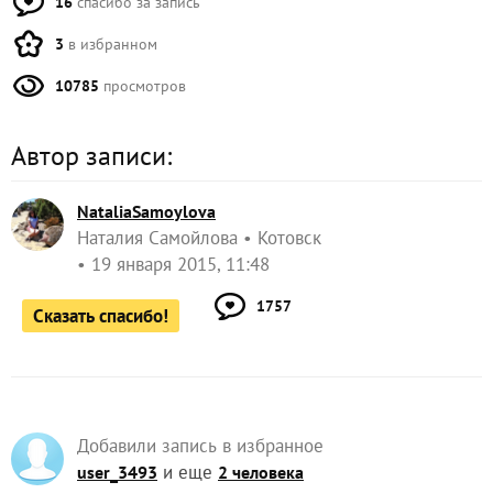
16
спасибо за запись
3
в избранном
10785
просмотров
Автор записи:
NataliaSamoylova
Наталия Самойлова
Котовск
19 января 2015, 11:48
1757
Сказать спасибо!
Добавили запись в избранное
и еще
user_3493
2 человека