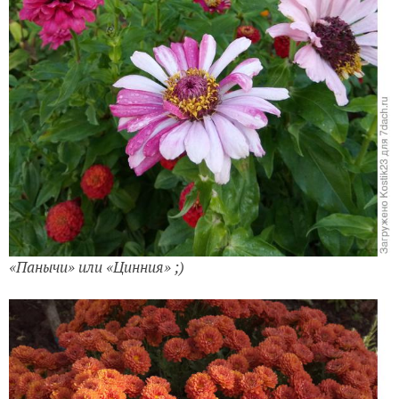
«Панычи» или «Цинния» ;)