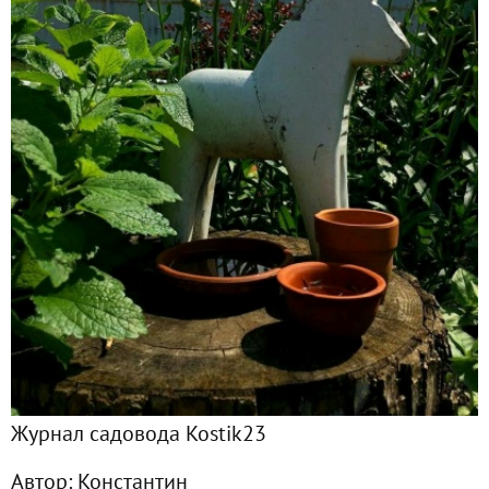
Главная
Подписчики
56
Все публикации
46
Фото
183
Сейчас обсуждают
С прощёным всех воскресеньем :)!
Цитрусовый домашний хлеб для Софии и Татьяны...
Журнал садовода Kostik23
Как будто бы весна пришла...
Автор:
Константин
Субботний день, осень, прогулка в собор Святой Екатери