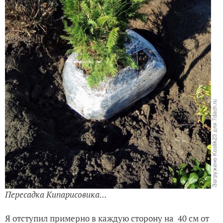
«Дубок»...
Начал я с пересадки Кипарисовика, ох не лёгкая это
работа — бегемота тащить из болота… Накануне
вечером я пролил обильно всю землю вокруг
Кипарисовика, дабы держался ком при переноске…
И выкопал уже новую яму для него, так же обильно
пролив её. У Кипарисовика корни идут по горизонту,
не сильно уходя в глубь.