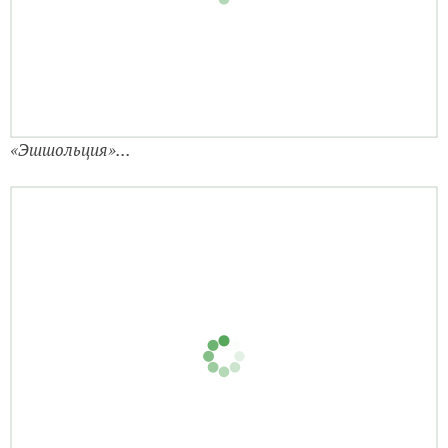
«Эшшольция»...