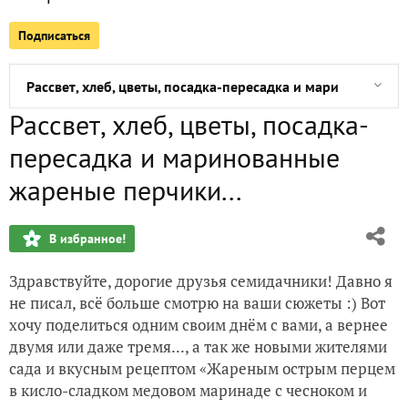
Подписаться
Приз получен и "Томатный хлеб с вялеными томатами и 
Рассвет, хлеб, цветы, посадка-пересадка и маринованные
Рассвет, хлеб, цветы, посадка-
Шивит Ош или (Хорезмский лагман) и салат из запечённы
пересадка и маринованные
На пороге осени...:)
жареные перчики...
Медовый Спас, персики, пирог, шашлык, цветы - всё нам на
В избранное!
"Колибри" - птичка-торт из Ямайки... :)
Здравствуйте, дорогие друзья семидачники! Давно я
не писал, всё больше смотрю на ваши сюжеты :) Вот
Груша и Пирог Грушево-имбирный с мёдом и солёной ка
хочу поделиться одним своим днём с вами, а вернее
двумя или даже тремя..., а так же новыми жителями
сада и вкусным рецептом «Жареным острым перцем
в кисло-сладком медовом маринаде с чесноком и