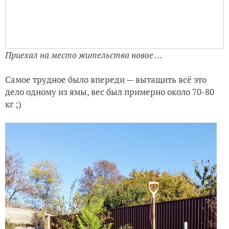
Пересадка Кипарисовика...
Я отступил примерно в каждую сторону на 40 см от
ствола и прокопал по диаметру приствольного круга
канавку на ширину штыка лопаты. В итоге у меня
получился довольно крупный ком земли около 80 см
в диаметре, по мере углубления, чтобы сохранить
ком, я обвёртывал его пищевой плёнкой, углубился я
примерно на полтора штыка в глубь и после пошёл
снизу кома к середине, пока ком не «отошёл» от
земли…