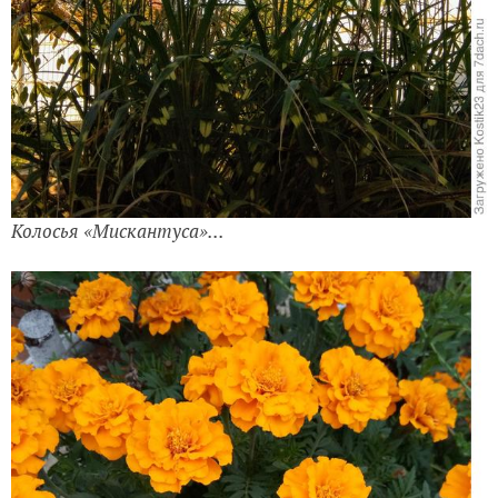
Колосья «Мискантуса»...