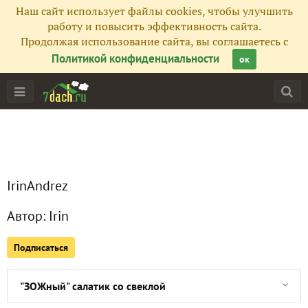
Наш сайт использует файлы cookies, чтобы улучшить
работу и повысить эффективность сайта.
Продолжая использование сайта, вы соглашаетесь с
Главная
Политикой конфиденциальности
ок
Все публикации
6
Сейчас обсуждают
IrinAndrez
Рагу из Петушка с красным вином и травами
Автор:
Irin
Селедке под шубой 100 лет! История салата и Роллы "Сел
Подписаться
Вкуснейшие креветки, глазированные в вермуте
"ЗОЖный" салатик со свеклой