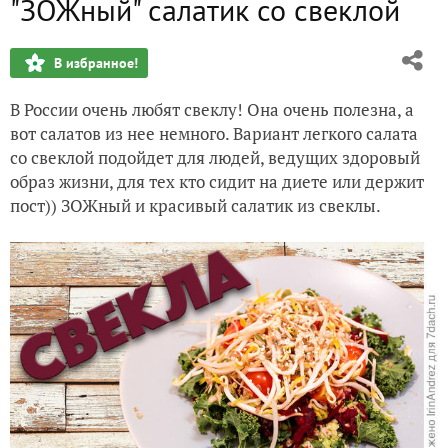
"ЗОЖный" салатик со свеклой
Утка с айвой и мандаринами, с гарниром из картофельно
В избранное!
Гарнир из перловки
В России очень любят свеклу! Она очень полезна, а
вот салатов из нее немного. Вариант легкого салата
со свеклой подойдет для людей, ведущих здоровый
образ жизни, для тех кто сидит на диете или держит
пост)) ЗОЖный и красивый салатик из свеклы.