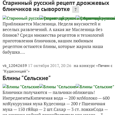
Старинный русский рецепт дрожжевых
блинчиков на сыворотке
7
Приближается Масленица. Неделя вкусностей и
веселых развлечений. А какая же Масленица без
блинов? Среди множества рецептов и технологий
приготовления блинчиков, нашим любимым
рецептом остаются блины, которые жарила наша
бабушка....
17 октября 2017, 20:26
на конкурс «
vk_12042659
Печем с
»
"Кудесницей"
Блины "Сельские"
Блинчики получаются — пальчики оближешь!
ИнгредиентыКипяченая вода — 200 млМолоко — 600
млКукурузная мука Кудесница — 200 г Пшеничная
мука — 150 гЯйцо — 2 шт.Сахар — 3 ст. ложкиСода —
на кончике чайной ложкиРастительное масло — 3