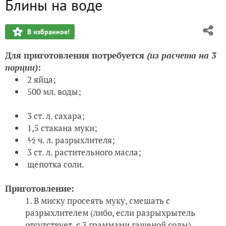
Блины на воде
В избранное!
Для приготовления потребуется
(из расчета на
3
порции)
:
2 яйца;
500 мл. воды;
3 ст. л. сахара;
1,5 стакана муки;
½ ч. л. разрыхлителя;
3 ст. л. растительного масла;
щепотка соли.
Приготовление:
В миску просеять муку, смешать с
разрыхлителем (либо, если разрыхрытель
отсутствует, с 3 граммами гашеной соды).