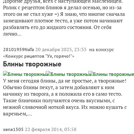
Дорогие друзья, всех с наступающей Масленицей.
Ролик с рецептом блинов я делал осенью, но из-за
этого он не стал хуже =) Я знаю, что многие сначала
замешивают плотное тесто, а уже потом начинают
разбавлять его до жидкого состояния. От себя
лично...
20 декабря 2023, 23:33
на конкурс
28101959NaTa
«
»
Конкурс рецептов "Ух, горячо!"
Блины творожные
У меня сегодня блины, да не простые, а творожные!
Обычно блины пекут, а затем добавляют к ним
начинку из творога, а я положила его в само тесто.
Такие блинчики получаются очень вкусными, с
нежной сливочной ноткой вкуса. Их можно кушать с
вареньем,...
22 февраля 2014, 03:58
xena1505