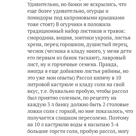
Удивительно, но банки не вскрылись, что
еще более удивительно, огурцы и
помидоры под капроновыми крышками
тоже стоят) В огурчики я положила
традиционный набор листиков и травок:
смородина, вишня, зонтики укропа, листья
хрена, перец горошком, душистый перец,
чеснок (чеснока я кладу много, у меня дети
его первым из банок таскают), лавровый
лист, ну и горчичные семена. Правда,
иногда я еще добавляю листья рябины, но
это уже мои опыты) Рассол кипячу в 10
литровой кастрюле и кладу соли на свой
вкус, т.е. буквально пробую, чтобы рассол
был приятно соленым, по рецепту на
каждую 3 л банку должно быть 2 столовые
ложки соли с горкой, но мне показалось, что
получается слишком пересолено. Поэтому
на 10 л кастрюлю воды я насыпаю 3-4
большие горсти соли, пробую рассол, могу