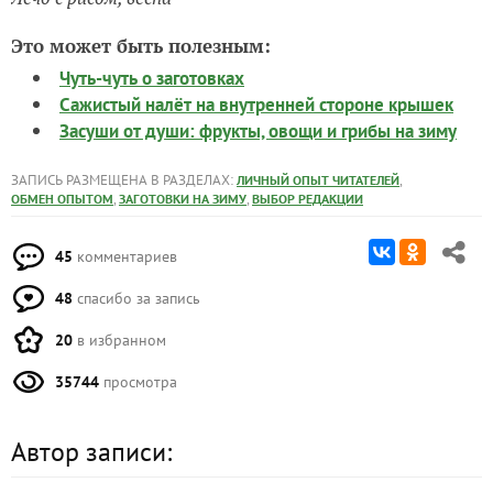
Это может быть полезным:
Чуть-чуть о заготовках
Сажистый налёт на внутренней стороне крышек
Засуши от души: фрукты, овощи и грибы на зиму
ЗАПИСЬ РАЗМЕЩЕНА В РАЗДЕЛАХ:
,
ЛИЧНЫЙ ОПЫТ ЧИТАТЕЛЕЙ
,
,
ОБМЕН ОПЫТОМ
ЗАГОТОВКИ НА ЗИМУ
ВЫБОР РЕДАКЦИИ
45
комментариев
48
спасибо за запись
20
в избранном
35744
просмотра
Автор записи: