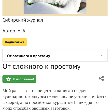
Порей - лук для кулинарии
Сибирский журнал
Приз как призыв к пикнику
Автор:
Н. А.
Осень в огороде, дома и на реке
Подписаться
Досрочная уборка огорода
От сложного к простому
От сложного к простому
А ведь помогло!
В избранное!
Сеянцы в кольцах растут
Мой рассказ — не рецепт, и написан не для
Кольцевание посевов
кулинарного конкурса (меня вполне устраивает быть
в жюри), а по просьбе конкурсантки Надежды – о
Сожгли мусор...
моих способах овощных заготовок.