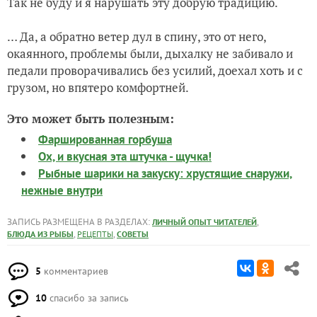
Так не буду и я нарушать эту добрую традицию.
… Да, а обратно ветер дул в спину, это от него,
окаянного, проблемы были, дыхалку не забивало и
педали проворачивались без усилий, доехал хоть и с
грузом, но впятеро комфортней.
Это может быть полезным:
Фаршированная горбуша
Ох, и вкусная эта штучка - щучка!
Рыбные шарики на закуску: хрустящие снаружи,
нежные внутри
ЗАПИСЬ РАЗМЕЩЕНА В РАЗДЕЛАХ:
,
ЛИЧНЫЙ ОПЫТ ЧИТАТЕЛЕЙ
,
,
БЛЮДА ИЗ РЫБЫ
РЕЦЕПТЫ
СОВЕТЫ
5
комментариев
10
спасибо за запись