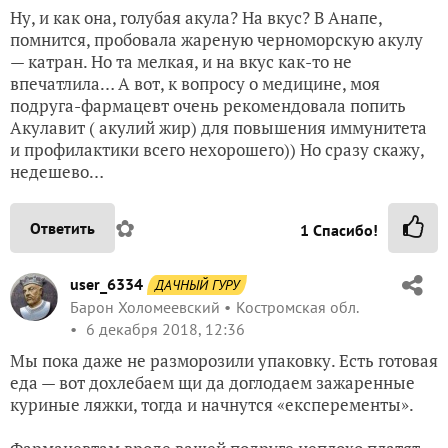
Ну, и как она, голубая акула? На вкус? В Анапе,
помнится, пробовала жареную черноморскую акулу
— катран. Но та мелкая, и на вкус как-то не
впечатлила… А вот, к вопросу о медицине, моя
подруга-фармацевт очень рекомендовала попить
Акулавит ( акулий жир) для повышения иммунитета
и профилактики всего нехорошего)) Но сразу скажу,
недешево…
✿
Ответить
1
Спасибо!
user_6334
ДАЧНЫЙ ГУРУ
Барон Холомеевский
Костромская обл.
6 декабря 2018, 12:36
Мы пока даже не разморозили упаковку. Есть готовая
еда — вот дохлебаем щи да доглодаем зажаренные
куриные ляжки, тогда и начнутся «експеременты».