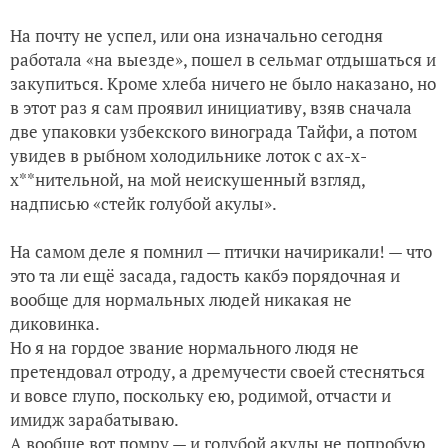
На почту не успел, или она изначально сегодня
работала «на выезде», пошел в сельмаг отдышаться и
закупиться. Кроме хлеба ничего не было наказано, но
в этот раз я сам проявил инициативу, взяв сначала
две упаковки узбекского винограда Тайфи, а потом
увидев в рыбном холодильнике лоток с ах-х-
х**нительной, на мой неискушенный взгляд,
надписью «стейк голубой акулы».
На самом деле я помнил — птички начирикали! — что
это та ли ещё засада, гадость какбэ порядочная и
вообще для нормальных людей никакая не
диковинка.
Но я на гордое звание нормального людя не
претендовал отроду, а дремучести своей стесняться
и вовсе глупо, поскольку ею, родимой, отчасти и
имидж зарабатываю.
А вообще вот помру — и голубой акулы не попробую,