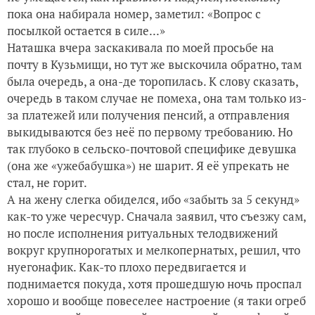
пока она набирала номер, заметил: «Вопрос с
посылкой остается в силе...»
Наташка вчера заскакивала по моей просьбе на
почту в Кузьмищи, но тут же выскочила обратно, там
была очередь, а она-де торопилась. К слову сказать,
очередь в таком случае не помеха, она там только из-
за платежей или получения пенсий, а отправления
выкидываются без неё по первому требованию. Но
так глубоко в сельско-почтовой специфике девушка
(она же «ужебабушка») не шарит. Я её упрекать не
стал, не горит.
А на жену слегка обиделся, ибо «забыть за 5 секунд»
как-то уже чересчур. Сначала заявил, что съезжу сам,
но после исполнения ритуальных телодвижений
вокруг крупнорогатых и мелкопернатых, решил, что
нуегонафик. Как-то плохо передвигается и
поднимается покуда, хотя прошедшую ночь проспал
хорошо и вообще повеселее настроение (я таки огреб