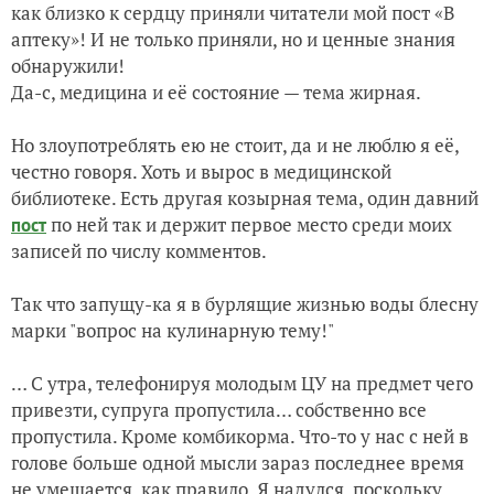
как близко к сердцу приняли читатели мой пост «В
аптеку»! И не только приняли, но и ценные знания
Из жизни Сложноцветных
обнаружили!
Да-с, медицина и её состояние — тема жирная.
Уголки августовские
Но злоупотреблять ею не стоит, да и не люблю я её,
честно говоря. Хоть и вырос в медицинской
библиотеке. Есть другая козырная тема, один давний
по ней так и держит первое место среди моих
пост
записей по числу комментов.
Так что запущу-ка я в бурлящие жизнью воды блесну
марки "
вопрос на кулинарную тему!"
… С утра, телефонируя молодым ЦУ на предмет чего
привезти, супруга пропустила… собственно все
пропустила. Кроме комбикорма. Что-то у нас с ней в
голове больше одной мысли зараз последнее время
не умещается, как правило. Я надулся, поскольку