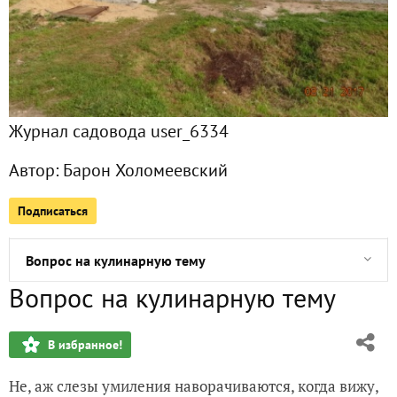
Немного прикладной медицины
"Лутсе поззно, сем никогда!" (С)
Журнал садовода user_6334
Зимние этюды
Автор:
Барон Холомеевский
Брюзжательно-образовательное
Подписаться
Ответ по акуле
Вопрос на кулинарную тему
Вопрос на кулинарную тему
В аптеку
В избранное!
Сёма Хулиму (фамилиё у яво такое...)
Не, аж слезы умиления наворачиваются, когда вижу,
Принципы баронской кулинарии