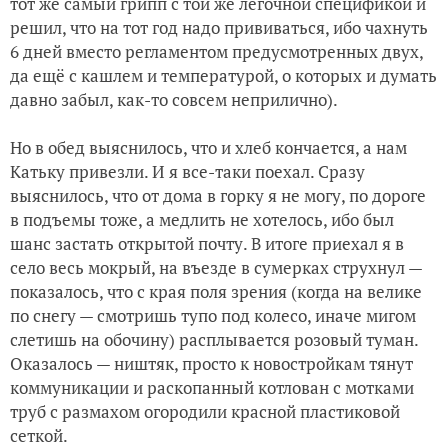
тот же самый грипп с той же легочной спецификой и
решил, что на тот год надо прививаться, ибо чахнуть
6 дней вместо регламентом предусмотренных двух,
да ещё с кашлем и температурой, о которых и думать
давно забыл, как-то совсем неприлично).
Но в обед выяснилось, что и хлеб кончается, а нам
Катьку привезли. И я все-таки поехал. Сразу
выяснилось, что от дома в горку я не могу, по дороге
в подъемы тоже, а медлить не хотелось, ибо был
шанс застать открытой почту. В итоге приехал я в
село весь мокрый, на въезде в сумерках струхнул —
показалось, что с края поля зрения (когда на велике
по снегу — смотришь тупо под колесо, иначе мигом
слетишь на обочину) расплывается розовый туман.
Оказалось — ништяк, просто к новостройкам тянут
коммуникации и раскопанный котлован с мотками
труб с размахом огородили красной пластиковой
сеткой.