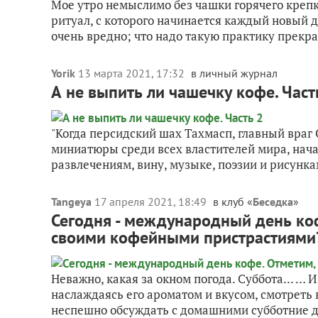
Мое утро немыслимо без чашки горячего крепк
ритуал, с которого начинается каждый новый де
очень вредно; что надо такую практику прекращ
Yorik
13 марта 2021, 17:32
в личный журнал
А не выпить ли чашечку кофе. Част
"Когда персидский шах Тахмасп, главный враг
миниатюры среди всех властителей мира, нача
развлечениям, вину, музыке, поэзии и рисунка
Tangeya
17 апреля 2021, 18:49
в клуб «
Беседка
»
Сегодня - международный день коф
своими кофейными пристрастиями
Неважно, какая за окном погода. Суббота... … И
наслаждаясь его ароматом и вкусом, смотреть в
неспешно обсуждать с домашними субботние д