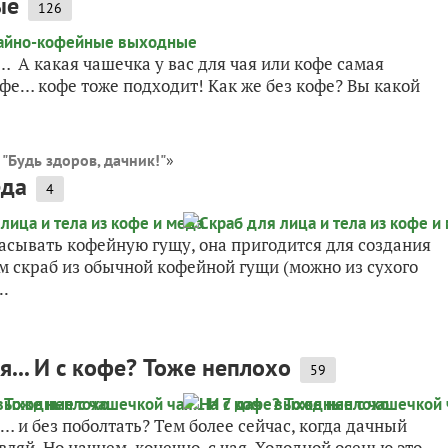
ые
126
 А какая чашечка у вас для чая или кофе самая
офе… кофе тоже подходит! Как же без кофе? Вы какой
 "Будь здоров, дачник!"
»
еда
4
расывать кофейную гущу, она пригодится для создания
м скраб из обычной кофейной гущи (можно из сухого
..
я... И с кофе? Тоже неплохо
59
 и без поболтать? Тем более сейчас, когда дачный
вляй. Но начнем, конечно, с чая. Холодной осенью это