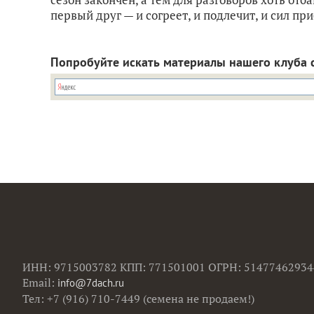
первый друг — и согреет, и подлечит, и сил приб
Попробуйте искать материалы нашего клуба 
ИНН: 9715003782 КПП: 771501001 ОГРН: 51477462934
Email:
info@7dach.ru
Тел: +7 (916) 710-7449 (семена не продаем!)