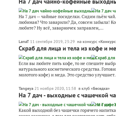
На 7 дач чайно-кофейные выходн
На 7 дач — чайные посиделки. Сидим пьём чай…
любимая? Что заварили? Да, совсем забыла! К
любите? Ну всё, заварничек заправлен,...
LanaT
11 сентября 2019, 23:29
на конкурс «
Конкурс
Скраб для лица и тела из кофе и м
Если вы любите пить кофе, то не спешите выб
натурального косметического средства. Готови
молотого кофе) и меда. Это средство улучшает.
Tangeya
21 ноября 2020, 11:58
в клуб «
Беседка
»
На 7 дач - выходные с чашечкой ча
Какой выходной без чашечки горячего напитка…
сезон закончен, а тем для разговоров хоть отба