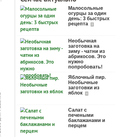
Малосольные
огурцы за один
день: 3 быстрых
рецепта
5
Необычная
заготовка на
зиму - чатни из
абрикосов. Это
нужно
попробовать!
Яблочный пир.
Необычные
заготовки из
яблок
4
Салат с
печеными
баклажанами и
перцем