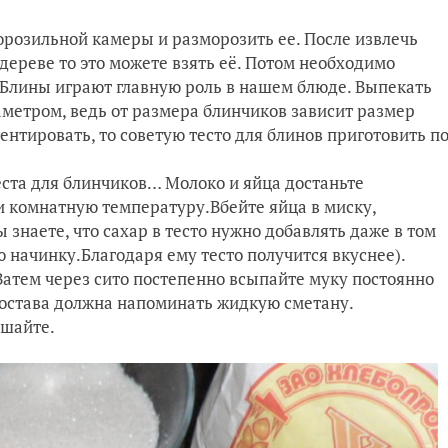
морозильной камеры и разморозить ее. После извлечь
 дереве то это можете взять её. Потом необходимо
.Блины играют главную роль в нашем блюде. Выпекать
метром, ведь от размера блинчиков зависит размер
нтировать, то советую тесто для блинов приготовить п
еста для блинчиков… Молоко и яйца достаньте
и комнатную температуру.Вбейте яйца в миску,
ы знаете, что сахар в тесто нужно добавлять даже в том
ю начинку.Благодаря ему тесто получится вкуснее).
атем через сито постепенно всыпайте муку постоянно
состава должна напоминать жидкую сметану.
ешайте.