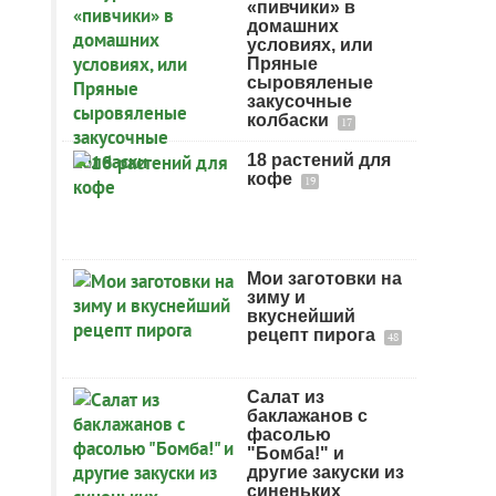
«пивчики» в
домашних
условиях, или
Пряные
сыровяленые
закусочные
колбаски
17
18 растений для
кофе
19
Мои заготовки на
зиму и
вкуснейший
рецепт пирога
48
Салат из
баклажанов с
фасолью
"Бомба!" и
другие закуски из
синеньких