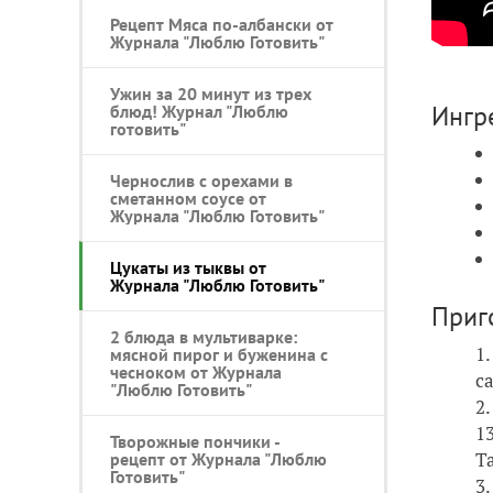
Рецепт Мяса по-албански от
Журнала "Люблю Готовить"
Ужин за 20 минут из трех
Ингр
блюд! Журнал "Люблю
готовить"
Чернослив с орехами в
сметанном соусе от
Журнала "Люблю Готовить"
Цукаты из тыквы от
Журнала "Люблю Готовить"
Приг
2 блюда в мультиварке:
мясной пирог и буженина с
чесноком от Журнала
с
"Люблю Готовить"
1
Творожные пончики -
Т
рецепт от Журнала "Люблю
Готовить"