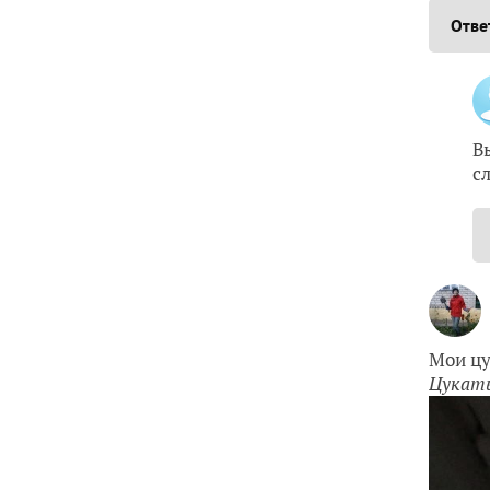
Отве
В
с
Мои цу
Цукаты