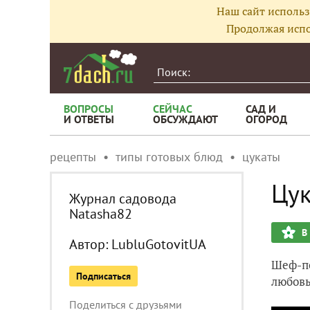
Наш сайт использ
Продолжая испо
ВОПРОСЫ
СЕЙЧАС
САД И
И ОТВЕТЫ
ОБСУЖДАЮТ
ОГОРОД
рецепты
типы готовых блюд
цукаты
Цук
Журнал садовода
Natasha82
В
Автор:
LubluGotovitUA
Шеф-по
Подписаться
любовь
Поделиться с друзьями