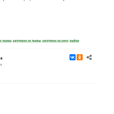
з тыквы
,
заготовки из тыквы
,
заготовки на зиму
,
выбор
36
в