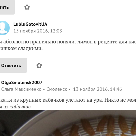
✿
тить
LubluGotovitUA
15 ноября 2016, 12:03
ы абсолютно правильно поняли: лимон в рецепте для ки
лишком сладкими.
✿
Ответить
OlgaSmolensk2007
Ольга Максименко
Смоленск
13 ноября 2016, 14:46
каты из крупных кабачков улетают на ура. Никто не може
 из кабачков