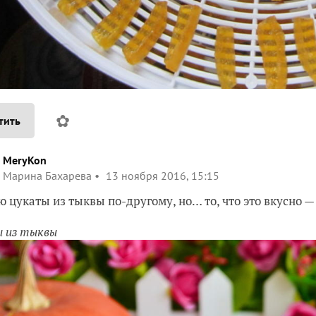
✿
тить
MeryKon
Марина Бахарева
13 ноября 2016, 15:15
ю цукаты из тыквы по-другому, но… то, что это вкусно 
 из тыквы