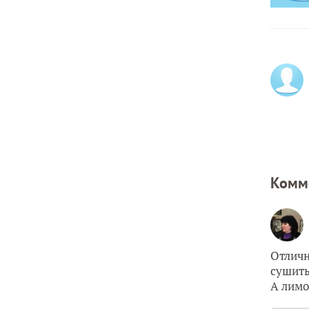
Комм
Отличн
сушить
А лимо