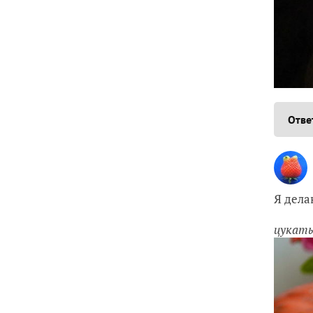
Отве
Я дела
цукаты