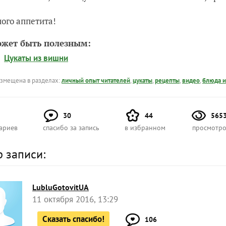
ого аппетита!
ожет быть полезным:
Цукаты из вишни
азмещена в разделах:
личный опыт читателей
,
цукаты
,
рецепты
,
видео
,
блюда и
30
44
565
ариев
спасибо за запись
в избранном
просмотро
р записи:
LubluGotovitUA
11 октября 2016, 13:29
Сказать спасибо!
106