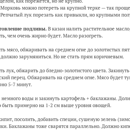
 целом, как порежется, но не крупно.
Морковь можно потереть на крупной терке — так проще
Репчатый лук порезать как привыкли, но крупными пол
товление подливы.
В казан налить растительное масло
ть, чем очень жирно будет. Масло разогреть.
ть мясо, обжаривать на среднем огне до золотистых пя
 должно зарумяниться. Но не стать прям коричневым.
ть лук, обжарить до бледно-золотистого цвета. Закинут
ский перец. Обжаривать на среднем огне. Мясо будет ту
но 5-7 минут.
 немного воды и закинуть картофель + баклажаны. Долит
 быть примерно на 1-2 см выше уровня овощей.
кипит, посолить, добавить специи, сушеную зелень (зимо
ки. Баклажаны тоже сварятся параллельно. Должно кипет