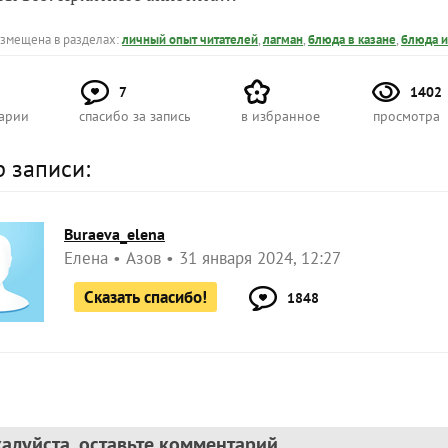
азмещена в разделах:
личный опыт читателей
,
лагман
,
блюда в казане
,
блюда 
7
1402
арии
спасибо за запись
в избранное
просмотра
р записи:
Buraeva_elena
Елена
Азов
31 января 2024, 12:27
Сказать спасибо!
1848
алуйста, оставьте комментарий