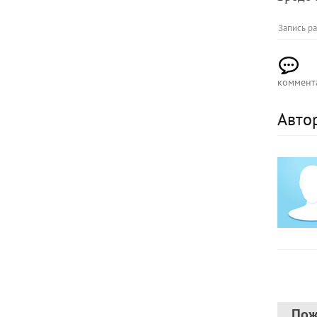
Запись р
коммент
Авто
Пож