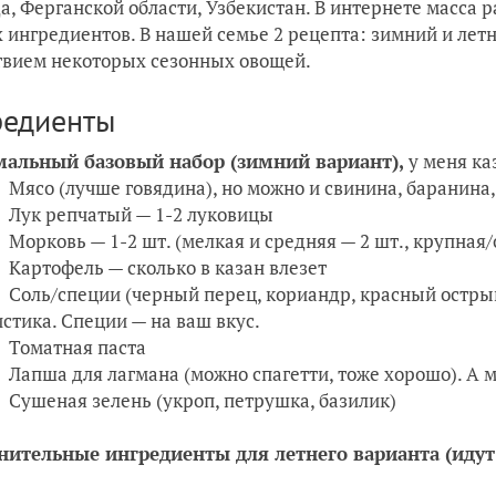
а, Ферганской области, Узбекистан. В интернете масса 
 ингредиентов. В нашей семье 2 рецепта: зимний и лет
твием некоторых сезонных овощей.
редиенты
альный базовый набор (зимний вариант),
у меня каз
Мясо (лучше говядина), но можно и свинина, баранина, 
Лук репчатый — 1-2 луковицы
Морковь — 1-2 шт. (мелкая и средняя — 2 шт., крупная/
Картофель — сколько в казан влезет
Соль/специи (черный перец, кориандр, красный острый 
истика. Специи — на ваш вкус.
Томатная паста
Лапша для лагмана (можно спагетти, тоже хорошо). А 
Сушеная зелень (укроп, петрушка, базилик)
нительные ингредиенты для летнего варианта (идут