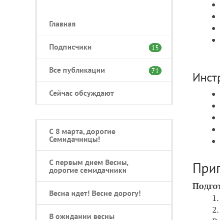
Главная
Подписчики
15
Все публикации
71
Инст
Сейчас обсуждают
С 8 марта, дорогие
Семидачницы!
С первым днем Весны,
При
дорогие семидачники
Подго
Весна идет! Весне дорогу!
В ожидании весны