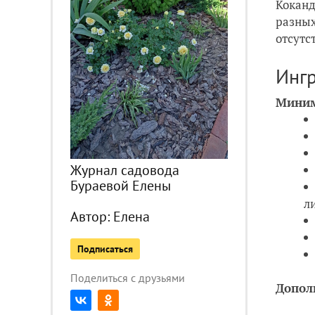
Коканд
разных
отсутс
Инг
Миним
Журнал садовода
Бураевой Елены
л
Автор:
Елена
Подписаться
Поделиться с друзьями
Допол