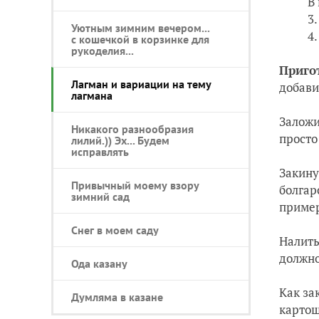
В
Уютным зимним вечером...
с кошечкой в корзинке для
рукоделия...
Приго
Лагман и вариации на тему
добави
лагмана
Заложи
Никакого разнообразия
просто
лилий.)) Эх... Будем
исправлять
Закину
Привычный моему взору
болгар
зимний сад
пример
Снег в моем саду
Налить
должно
Ода казану
Как за
Думляма в казане
картош