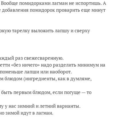
. Вообще помидорками лагман не испортишь. А
ле добавления помидорок проварить еще минут
бокую тарелку выложить лапшу и сверху
каждый раз свежесваренную.
агетти «без ничего» надо разделить минимум на
— поменьше лапши или наоборот.
м блюдом (ингредиенты, как в думляме,
т быть первым блюдом, если погуще — то
му у нас зимний и летний варианты.
о зимой идут в лагман.