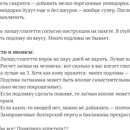
ель сварится — добавить мелко порезанные помидорки
омидорки будут еще и без шкурок — вообще супер. Пос
 выключать.
ь лапшу/спагетти согласно инструкции на пакете. В глу
ть подливу по вкусу. Много подливы не бывает.
сти и нюансы
:
Лапшу/спагетти впрок на пару дней не варить. Лучше 
Расчет лапши на человека: вот сколько в вас влезет сп
, а лучше на 3. Хотя как кому нравится: много подливы 
Подлива лагманная может быть вполне самостоятельны
олько мелко покрошенные).
Если подливку сделать пожиже, то лагман вполне може
торым.
Если каких-то овощей нет, можно не добавлять — поэто
Замороженные болгарский перец и баклажаны прекрасн
бы все! Приятного аппетита!!!