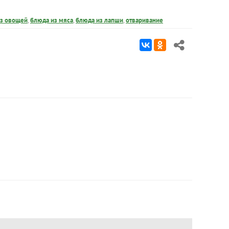
из овощей
,
блюда из мяса
,
блюда из лапши
,
отваривание