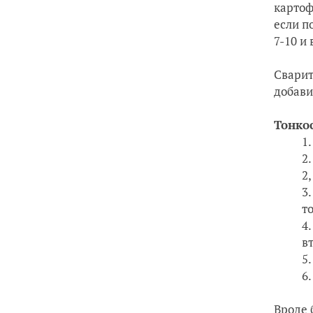
картоф
если п
7-10 и
Сварит
добави
Тонко
2
т
в
Вроде 