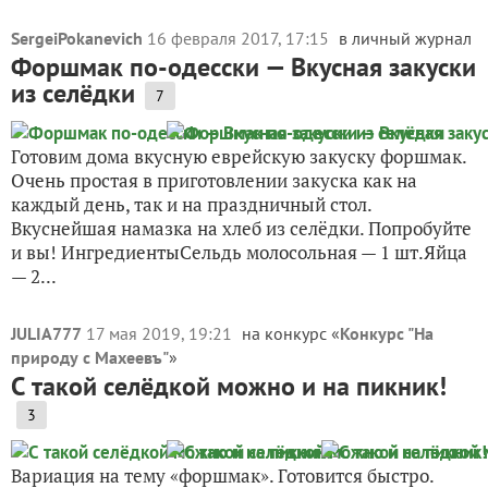
SergeiPokanevich
16 февраля 2017, 17:15
в личный журнал
Форшмак по-одесски — Вкусная закуски
из селёдки
7
Готовим дома вкусную еврейскую закуску форшмак.
Очень простая в приготовлении закуска как на
каждый день, так и на праздничный стол.
Вкуснейшая намазка на хлеб из селёдки. Попробуйте
и вы! ИнгредиентыСельдь молосольная — 1 шт.Яйца
— 2...
JULIA777
17 мая 2019, 19:21
на конкурс «
Конкурс "На
природу с Махеевъ"
»
С такой селёдкой можно и на пикник!
3
Вариация на тему «форшмак». Готовится быстро.