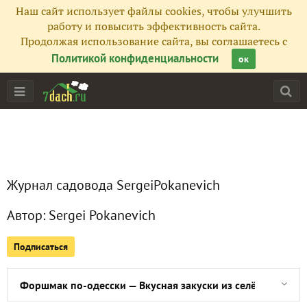
Наш сайт использует файлы cookies, чтобы улучшить
Все публикации
51
работу и повысить эффективность сайта.
Продолжая использование сайта, вы соглашаетесь с
Сейчас обсуждают
Политикой конфиденциальности
ок
Постное меню — манник апельсиновый постный
Квашеная капуста быстрого приготовления - хрустящая и
Журнал садовода SergeiPokanevich
Как засолить Семгу Лосось в домашних условиях быстро
Автор:
Sergei Pokanevich
Блинный торт - самый простой торт из блинов
Подписаться
Банановые оладушки — пышные и вкусные
Форшмак по-одесски — Вкусная закуски из селёдки