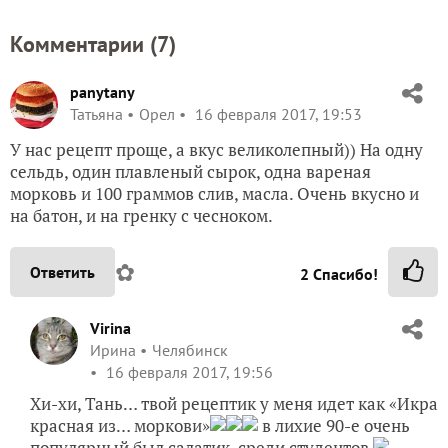
Комментарии (
7
)
panytany
Татьяна
Орел
16 февраля 2017, 19:53
У нас рецепт проще, а вкус великолепный)) На одну
сельдь, один плавленый сырок, одна вареная
морковь и 100 граммов слив, масла. Очень вкусно и
на батон, и на гренку с чесноком.
✿
Ответить
2
Спасибо!
Virina
Ирина
Челябинск
16 февраля 2017, 19:56
Хи-хи, Тань… твой рецептик у меня идет как «Икра
красная из… моркови»
в лихие 90-е очень
популярный был салатик, среди студентов