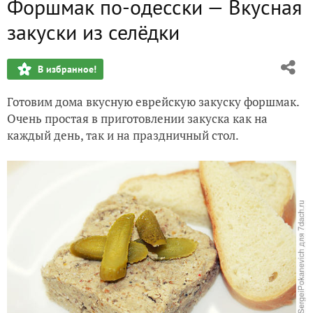
Форшмак по-одесски — Вкусная
Пирожки с яблоками в духовке
закуски из селёдки
Куриный рулет в духовке. Простой рецепт колбасы дома
В избранное!
Погача с сыром - Воздушный хлеб с сыром и зеленью
Готовим дома вкусную еврейскую закуску форшмак.
Яйца по-шотландски
Очень простая в приготовлении закуска как на
каждый день, так и на праздничный стол.
Овсяное Печенье самое вкусное