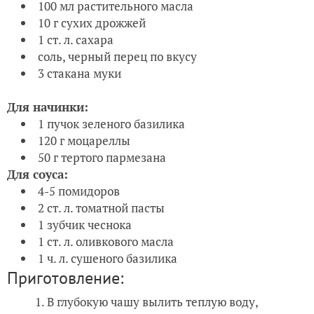
100 мл растительного масла
10 г сухих дрожжей
1 ст. л. сахара
соль, черный перец по вкусу
3 стакана муки
Для начинки:
1 пучок зеленого базилика
120 г моцареллы
50 г тертого пармезана
Для соуса:
4-5 помидоров
2 ст. л. томатной пасты
1 зубчик чеснока
1 ст. л. оливкового масла
1 ч. л. сушеного базилика
Приготовление:
В глубокую чашу вылить теплую воду,