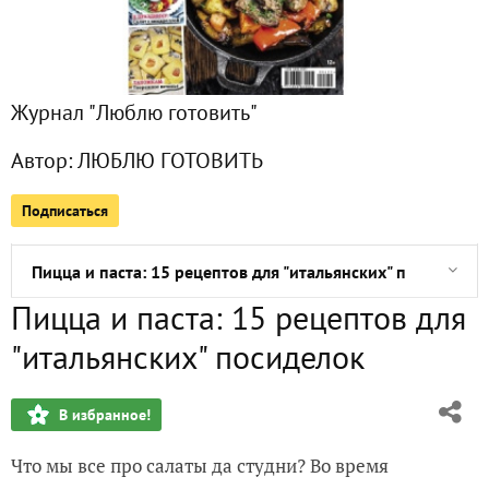
Что приготовить на 8 Марта: мастер-классы для мужчин
Кавказская кухня: рецепты ко Дню защитника Отечества
Журнал "Люблю готовить"
10 рецептов согревающих напитков
Автор:
ЛЮБЛЮ ГОТОВИТЬ
Легкое меню: 10 диетических рецептов
Подписаться
Птица к Рождеству: мастер-классы по приготовлению гуся
Пицца и паста: 15 рецептов для "итальянских" посиделок
Пицца и паста: 15 рецептов для
Заливное: 12 рецептов с мясом, рыбой и овощами
"итальянских" посиделок
Горячее из бананов: 10 экзотических блюд, которые стои
В избранное!
Устроим праздник: 10 рецептов выпечки с ягодами
Что мы все про салаты да студни? Во время
Рассольник: рецепты любимого супа