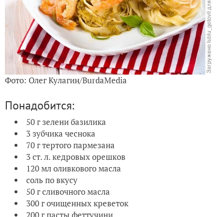
Фото: Олег Кулагин/BurdaMedia
Понадобится:
50 г зелени базилика
3 зубчика чеснока
70 г тертого пармезана
3 ст. л. кедровых орешков
120 мл оливкового масла
соль по вкусу
50 г сливочного масла
300 г очищенных креветок
200 г пасты феттучини