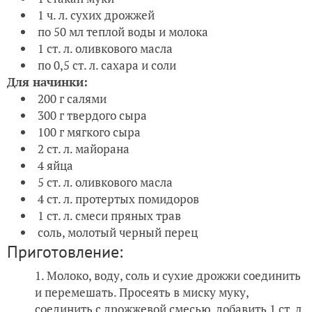
1 ч. л. сухих дрожжей
по 50 мл теплой воды и молока
1 ст. л. оливкового масла
по 0,5 ст. л. сахара и соли
Для начинки:
200 г салями
300 г твердого сыра
100 г мягкого сыра
2 ст. л. майорана
4 яйца
5 ст. л. оливкового масла
4 ст. л. протертых помидоров
1 ст. л. смеси пряных трав
соль, молотый черный перец
Приготовление:
Молоко, воду, соль и сухие дрожжи соединить
и перемешать. Просеять в миску муку,
соединить с дрожжевой смесью, добавить 1 ст. л.