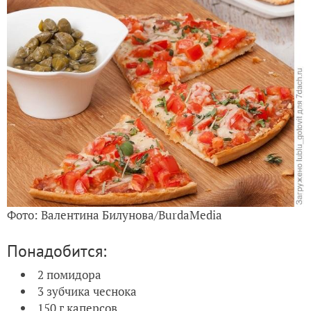
Фото: Валентина Билунова/BurdaMedia
Понадобится:
2 помидора
3 зубчика чеснока
150 г каперсов