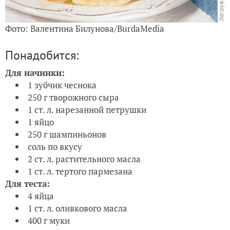
Фото: Валентина Билунова/BurdaMedia
Понадобится:
Для начинки:
1 зубчик чеснока
250 г творожного сыра
1 ст. л. нарезанной петрушки
1 яйцо
250 г шампиньонов
соль по вкусу
2 ст. л. растительного масла
1 ст. л. тертого пармезана
Для теста:
4 яйца
1 ст. л. оливкового масла
400 г муки