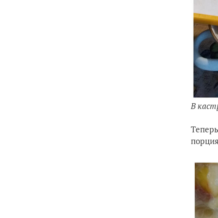
В каст
Теперь
порция