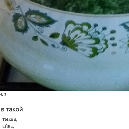
-ка
ав такой
тыква,
айва,