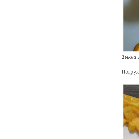
Тыква 
Погруж