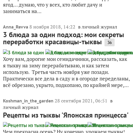
ягод… думаю, что у всех, кто любит дачу и
заниматься на...
8 ноября 2018, 14:22
в личный журнал
Anna_Revva
3 блюда за один подход: мои секреты
переработки красавицы-тыквы
36
Хочу вам, дорогие мои семидачники, рассказать, как
я тыкву на зиму перерабатываю, и как затем
использую. Третья часть ноября уже позади.
Практически все дела в саду и в огороде переделаны,
всё обрезано, укрыто, подкопано, по крайней мере,...
28 сентября 2021, 06:51
в
Koshman_in_the_garden
личный журнал
Рецепты из тыквы 'Японская принцесса'
Чем прекрасна осень? Ну конечно, урожаем тыквы!