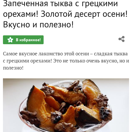
Запеченная тыква с грецкими
Золотой дар грецких орехов!
орехами! Золотой десерт осени!
Грецкий орех. Вкусные и полезные кулинарные рецепты
Вкусно и полезно!
В избранное!
Самое вкусное лакомство этой осени – сладкая тыква
с грецкими орехами! Это не только очень вкусно, но и
полезно!