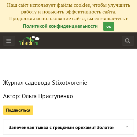
Наш сайт использует файлы cookies, чтобы улучшить
Все публикации
7
работу и повысить эффективность сайта.
Продолжая использование сайта, вы соглашаетесь с
Фото
2
Политикой конфиденциальности
ок
Сейчас обсуждают
Золотое печенье из грецких орехов! Актуальный, вкусный
Журнал садовода Stixotvorenie
Пикантный рецепт: капуста с грецкими орехами
Автор:
Ольга Приступенко
Ореховый салют. Пирожки с ореховой начинкой
Подписаться
Жареная рыба с оливками в пикантном соусе из грецких 
Запеченная тыква с грецкими орехами! Золотой десерт ос