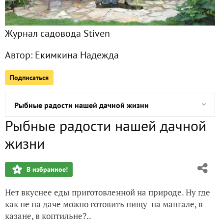
Утиные ножки конфи
Журнал садовода Stiven
Получила приз "Соковыжималка для цитрусовых"
Автор:
Екимкина Надежда
Страшно-вкусная рисовая каша с вялеными фруктами в 
Подписаться
Получила приз - ловушку для летающих насекомых
Рыбные радости нашей дачной жизни
Рыбные радости нашей дачной
Дачники, приготовьте "суп-шурпа" в казане на дровах! Эт
жизни
Шутки природы на моем огороде!
В избранное!
Ура! Наконец-то мы достроили баню!!!
Нет вкуснее еды приготовленной на природе. Ну где
Получила подарок - ножи для сыра на магнитах
как не на даче можно готовить пищу на мангале, в
казане, в коптильне?..