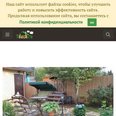
Наш сайт использует файлы cookies, чтобы улучшить
работу и повысить эффективность сайта.
Продолжая использование сайта, вы соглашаетесь с
Политикой конфиденциальности
ок
Главная
Подписчики
82
Все публикации
80
Фото
260
Сейчас обсуждают
Праздничные бутерброды ко "Дню святого Валентина"