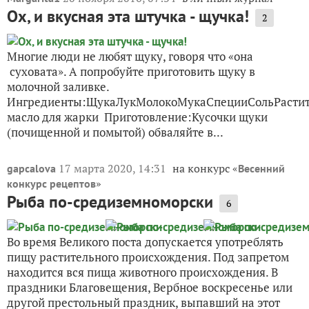
Ох, и вкусная эта штучка - щучка!
2
Многие люди не любят щуку, говоря что «она
суховата». А попробуйте приготовить щуку в
молочной заливке.
Ингредиенты:ЩукаЛукМолокоМукаСпецииСольРастит
масло для жарки Приготовление:Кусочки щуки
(почищенной и помытой) обваляйте в...
17 марта 2020, 14:31
на конкурс «
gapcalova
Весенний
»
конкурс рецептов
Рыба по-средиземноморски
6
Во время Великого поста допускается употреблять
пищу растительного происхождения. Под запретом
находится вся пища животного происхождения. В
праздники Благовещения, Вербное воскресенье или
другой престольный праздник, выпавший на этот