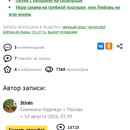
Окунь с овощами на сковороде
Икра сазана на грибной подушке, или Любовь на
всю жизнь
ЗАПИСЬ РАЗМЕЩЕНА В РАЗДЕЛАХ:
,
ЛИЧНЫЙ ОПЫТ ЧИТАТЕЛЕЙ
,
,
БЛЮДА ИЗ РЫБЫ
РЕЦЕПТЫ
ВЫБОР РЕДАКЦИИ
5
комментариев
7
спасибо за запись
4
в избранном
7368
просмотров
Автор записи:
Stiven
Екимкина Надежда
Москва
10 августа 2016, 02:39
15725
Сказать спасибо!