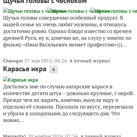
Щучьи головы с чесноком
Щучьи головы совершенно особенный продукт. В
нашей семье их очень любят мужчины, я отношусь
достаточно ровно. Однако блюдо известно со времен
древней Руси, ну и, конечно же, на слуху у многих по
фильму «Иван Васильевич меняет профессию»)))...
27 мая 2015, 04:26
в личный журнал
Chasogor
Карасья икра
4
Достались мне по случаю ангарские караси в
количестве десяти штук – довольно крупные, с икрой.
Прежде чем их жарить, конечно, вынула икру и
отдельно её сложила. Посолила по вкусу, перемешала
и убрала в холодильник до следующего дня. Что
можно...
20 ноября 2016, 07:34
в личный журнал
Margarita1