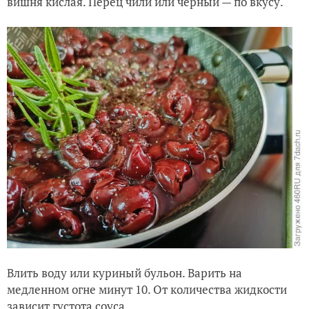
вишня кислая. Перец чили или черный — по вкусу.
Влить воду или куриный бульон. Варить на
медленном огне минут 10. От количества жидкости
зависит густота соуса.