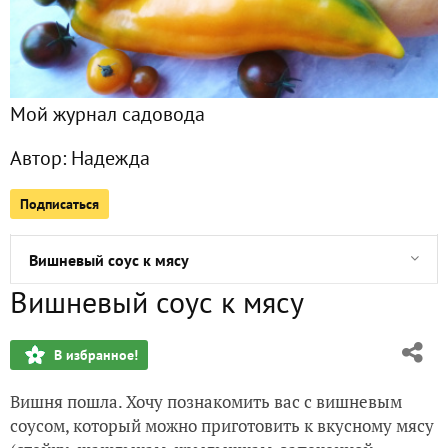
Подписчики
8
Все публикации
28
Мой журнал садовода
Фото
73
Автор:
Надежда
Сейчас обсуждают
Подписаться
Вишневый соус к мясу
Вишневый соус к мясу
Триммер аккумуляторный - приз замечательный!
В избранное!
Курица жены охотника
Вишня пошла. Хочу познакомить вас с вишневым
Подарок от Fix Price - сертификат на покупки
соусом, который можно приготовить к вкусному мясу