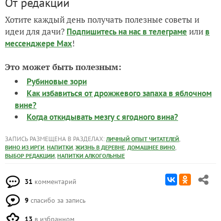
От редакции
Хотите каждый день получать полезные советы и
идеи для дачи?
или
Подпишитесь на нас
в телеграме
в
!
мессенджере Max
Это может быть полезным:
Рубиновые зори
Как избавиться от дрожжевого запаха в яблочном
вине?
Когда откидывать мезгу с ягодного вина?
ЗАПИСЬ РАЗМЕЩЕНА В РАЗДЕЛАХ:
,
ЛИЧНЫЙ ОПЫТ ЧИТАТЕЛЕЙ
,
,
,
,
ВИНО ИЗ ИРГИ
НАПИТКИ
ЖИЗНЬ В ДЕРЕВНЕ
ДОМАШНЕЕ ВИНО
,
ВЫБОР РЕДАКЦИИ
НАПИТКИ АЛКОГОЛЬНЫЕ
31
комментарий
9
спасибо за запись
13
в избранном