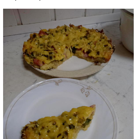
Ричи на даче
Ммммм! Махеев! Спасибо за подарок!
Подарок от Агрикола получен!
Моя Верка...
Посылочка от компании «LETTO» получена!
Кто такой - козодой?