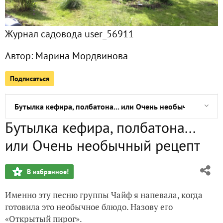
Все публикации
29
Журнал садовода user_56911
Фото
63
Автор:
Марина Мордвинова
Сейчас обсуждают
Подписаться
Бутылка кефира, полбатона... или Очень необычный реце
Бутылка кефира, полбатона...
Вот так повезло!
или Очень необычный рецепт
02.02.2020. На дачу
В избранное!
Долина замков, или Чарынский каньон
Именно эту песню группы Чайф я напевала, когда
Приз получен! Спасибо Paclan за подарок!
готовила это необычное блюдо. Назову его
«Открытый пирог».