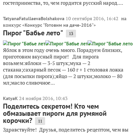
гостеприимства, то, чем гордится русский народ....
10 сентября 2016, 16:42
на
TatyanaFatullaevaBolshakova
конкурс «
»
Конкурс "Готовим на даче-2016"
Пирог "Бабье лето"
13
Яблок в этом году очень много. Порадуем близких,
приготовим вкусный пирог! Для пирога
возьмем:яблоки — 3-5 штук;мука — 2
стакана;сахарный песок — 160 г + 1 столовая ложка
(для посыпки пирога);яйцо — 2 штуки;молоко — 80
мл;масло сливочное...
24 ноября 2016, 10:43
KatyaK
Поделитесь секретом! Кто чем
обмазывает пироги для румяной
корочки?
11
Здравствуйте! Друзья, поделитесь рецептом, чем вы