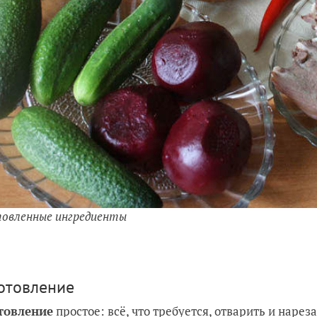
овленные ингредиенты
отовление
товление
простое: всё, что требуется, отварить и нарез