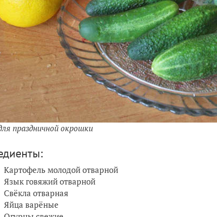
для праздничной окрошки
едиенты:
Картофель молодой отварной
Язык говяжий отварной
Свёкла отварная
Яйца варёные
Огурцы свежие