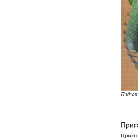
Подгот
Приг
Приго