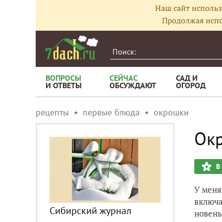
Наш сайт использ
Продолжая испо
ВОПРОСЫ
СЕЙЧАС
САД И
И ОТВЕТЫ
ОБСУЖДАЮТ
ОГОРОД
рецепты
первые блюда
окрошки
Окр
В
У меня
включа
Сибирский журнал
новень