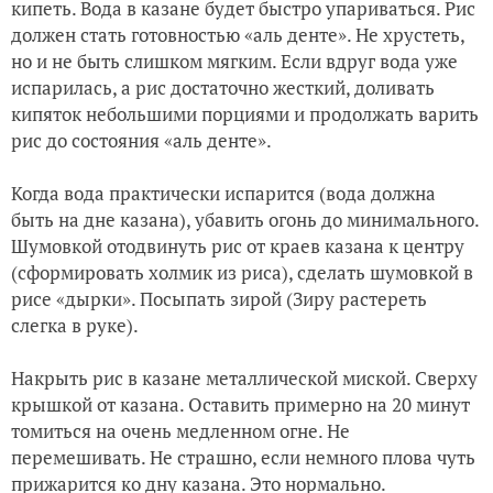
кипеть. Вода в казане будет быстро упариваться. Рис
должен стать готовностью «аль денте». Не хрустеть,
но и не быть слишком мягким. Если вдруг вода уже
испарилась, а рис достаточно жесткий, доливать
кипяток небольшими порциями и продолжать варить
рис до состояния «аль денте».
Когда вода практически испарится (вода должна
быть на дне казана), убавить огонь до минимального.
Шумовкой отодвинуть рис от краев казана к центру
(сформировать холмик из риса), сделать шумовкой в
рисе «дырки». Посыпать зирой (Зиру растереть
слегка в руке).
Накрыть рис в казане металлической миской. Сверху
крышкой от казана. Оставить примерно на 20 минут
томиться на очень медленном огне. Не
перемешивать. Не страшно, если немного плова чуть
прижарится ко дну казана. Это нормально.