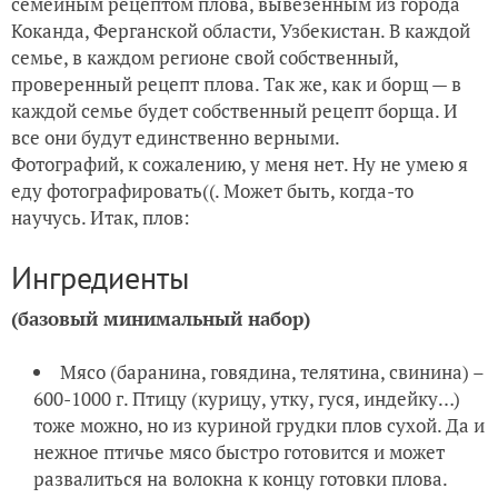
семейным рецептом плова, вывезенным из города
Коканда, Ферганской области, Узбекистан. В каждой
Главная жительница моего садика и домика
семье, в каждом регионе свой собственный,
проверенный рецепт плова. Так же, как и борщ — в
В дождливый ноябрьский день
каждой семье будет собственный рецепт борща. И
все они будут единственно верными.
Фотографий, к сожалению, у меня нет. Ну не умею я
еду фотографировать((. Может быть, когда-то
научусь. Итак, плов:
Ингредиенты
(базовый минимальный набор)
Мясо (баранина, говядина, телятина, свинина) –
600-1000 г. Птицу (курицу, утку, гуся, индейку…)
тоже можно, но из куриной грудки плов сухой. Да и
нежное птичье мясо быстро готовится и может
развалиться на волокна к концу готовки плова.