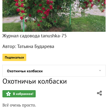
Главная
Все публикации
1
Журнал садовода tanushka-75
Фото
14
Автор:
Татьяна Бударева
Сейчас обсуждают
Подписаться
Охотничьи колбаски
Охотничьи колбаски
В избранное!
Всё очень просто.