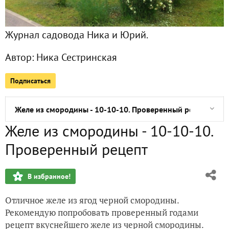
Опыт посадки огурцов в горчицу
Журнал садовода Ника и Юрий.
Отличный редис ‘Черриэт F1’ - рекомендую
Автор:
Ника Сестринская
Супертеплица с проветриванием со всех сторон из балко
Подписаться
Победа над кротами
Желе из смородины - 10-10-10. Проверенный рецепт
Желе из смородины - 10-10-10.
Потолочные полки, декорированные кожей
Проверенный рецепт
Старый комод для белья: реставрация и декорирование 
В избранное!
А у нас гигантские канны
Отличное желе из ягод черной смородины.
Кухонный диван: реставрация мехом
Рекомендую попробовать проверенный годами
рецепт вкуснейшего желе из черной смородины.