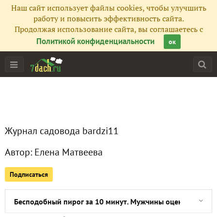
Наш сайт использует файлы cookies, чтобы улучшить
Сейчас обсуждают
работу и повысить эффективность сайта.
Продолжая использование сайта, вы соглашаетесь с
Политикой конфиденциальности
ок
Как быстро и эффективно избавиться от натоптышей на н
Купили заброшенную дачу. Первые впечатления
Как вырастить голубую ель из шишки
Журнал садовода bardzi11
Необычный способ укоренения растений. Работает на 10
Автор:
Елена Матвеева
Это дешевое аптечное средство без труда отбелит пожел
Подписаться
Семена перца проросли через 14 часов. Этот способ дей
Бесподобный пирог за 10 минут. Мужчины оценили на 1