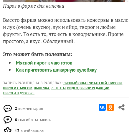
Пирог в форме для выпечки
Вместо фарша можно использовать консервы в масле
и лук (очень вкусно), лук и яйцо, творог и любые
фрукты. То есть то, что есть в холодильнике. Проще
простого, а вкус! Обалденный!
Это может быть полезным:
Мясной пирог к чаю готов
Как приготовить шикарную кулебяку
ЗАПИСЬ РАЗМЕЩЕНА В РАЗДЕЛАХ:
,
,
ЛИЧНЫЙ ОПЫТ ЧИТАТЕЛЕЙ
ПИРОГИ
,
,
,
,
,
ПИРОГИ С МЯСОМ
ВЫПЕЧКА
РЕЦЕПТЫ
ВИДЕО
ВЫБОР РЕДАКЦИИ
ПИРОГИ В ДУХОВКЕ
2
комментария
6
спасибо за запись
13
в избранном