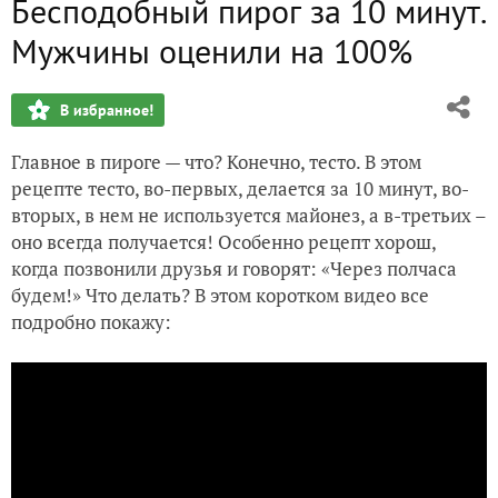
Бесподобный пирог за 10 минут.
Как вырастить дома банан, или Мои эксперименты за три г
Мужчины оценили на 100%
Белоснежные кухонные полотенца
В избранное!
Я в восторге от этого метода! Размножение роз в свекле
Главное в пироге — что? Конечно, тесто. В этом
Необычный способ посадки картофеля
рецепте тесто, во-первых, делается за 10 минут, во-
вторых, в нем не используется майонез, а в-третьих –
оно всегда получается! Особенно рецепт хорош,
когда позвонили друзья и говорят: «Через полчаса
будем!» Что делать?
В этом коротком видео все
подробно покажу: