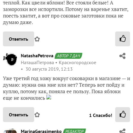
теплой. Как цвели яблони! Все стояли белые! А
заморозки все испортили. Потому на варенье хватит,
поесть хватит, а вот про соковые заготовки пока не
думаю даже.
✿
Ответить
NatashaPetrova
АВТОР 7 ДАЧ
НаташаПетрова
Красногородское
30 августа 2019, 12:13
Уже третий год хожу вокруг соковарки в магазине — и
думаю: нужна она мне или нет? Теперь вот пойду и
куплю, потому как, поняла ее пользу. Пока яблоки
еще не кончились
✿
Ответить
1
Спасибо!
MarinaGerasimenko
РЕДАКТОР