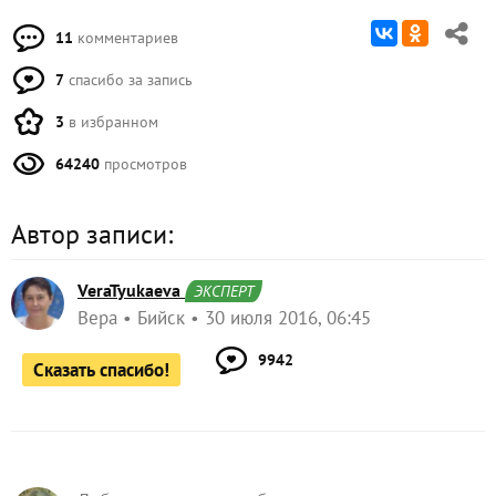
11
комментариев
7
спасибо за запись
3
в избранном
64240
просмотров
Автор записи:
VeraTyukaeva
ЭКСПЕРТ
Вера
Бийск
30 июля 2016, 06:45
9942
Сказать спасибо!