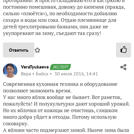
протираний! Я просто складываю его в кастрюлю и
постоянно помешивая, довожу до кипения (правда,
сильно «плюётся»), по необходимости добавляю
сахара и воды или сока. Отдаю племяннице для
детей трехлитровыми банками, они даже не
укупоревают на зиму, съедают так сразу!
✿
Ответить
VeraTyukaeva
ЭКСПЕРТ
Вера
Бийск
30 июля 2016, 14:41
Современная кухонная техника и оборудование
позволяют экономить время.
У нас много яблок вообще не бывает. Вот ранеток,
пожалуйста! И полукультурки дают хороший урожай.
Но их яблочки от кожицы не очистишь, слишком
много добра уйдет в отходы. Потому использую
соковарку.
А яблони часто подмерзают зимой. Нынче зима была