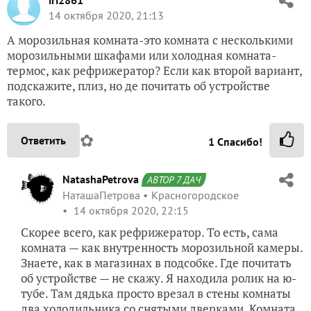
iri2861
14 октября 2020, 21:13
А морозильная комната-это комната с несколькими
морозильными шкафами или холодная комната-
термос, как рефрижератор? Если как второй вариант,
подскажите, плиз, но де почитать об устройстве
такого.
✿
Ответить
1
Спасибо!
NatashaPetrova
АВТОР 7 ДАЧ
НаташаПетрова
Красногородское
14 октября 2020, 22:15
Скорее всего, как рефрижератор. То есть, сама
комната — как внутренность морозильной камеры.
Знаете, как в магазинах в подсобке. Где почитать
об устройстве — не скажу. Я находила ролик на ю-
тубе. Там дядька просто врезал в стены комнаты
два холодильника со снятыми дверками. Комната