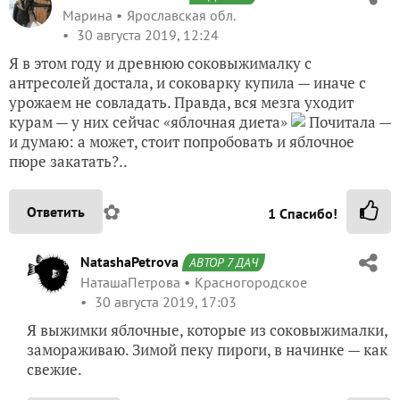
Марина
Ярославская обл.
30 августа 2019, 12:24
Я в этом году и древнюю соковыжималку с
антресолей достала, и соковарку купила — иначе с
урожаем не совладать. Правда, вся мезга уходит
курам — у них сейчас «яблочная диета»
Почитала —
и думаю: а может, стоит попробовать и яблочное
пюре закатать?..
✿
Ответить
1
Спасибо!
NatashaPetrova
АВТОР 7 ДАЧ
НаташаПетрова
Красногородское
30 августа 2019, 17:03
Я выжимки яблочные, которые из соковыжималки,
замораживаю. Зимой пеку пироги, в начинке — как
свежие.