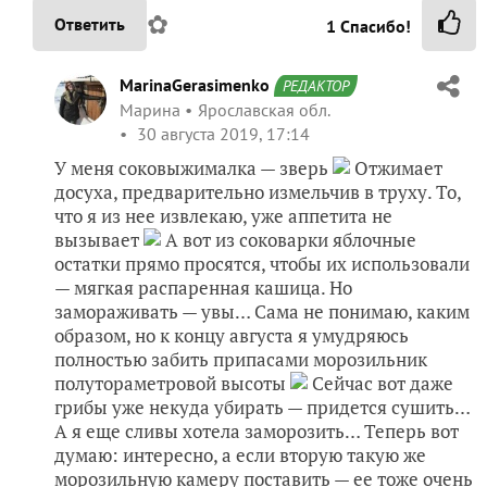
✿
Ответить
1
Спасибо!
MarinaGerasimenko
РЕДАКТОР
Марина
Ярославская обл.
30 августа 2019, 17:14
У меня соковыжималка — зверь
Отжимает
досуха, предварительно измельчив в труху. То,
что я из нее извлекаю, уже аппетита не
вызывает
А вот из соковарки яблочные
остатки прямо просятся, чтобы их использовали
— мягкая распаренная кашица. Но
замораживать — увы… Сама не понимаю, каким
образом, но к концу августа я умудряюсь
полностью забить припасами морозильник
полутораметровой высоты
Сейчас вот даже
грибы уже некуда убирать — придется сушить…
А я еще сливы хотела заморозить… Теперь вот
думаю: интересно, а если вторую такую же
морозильную камеру поставить — ее тоже очень