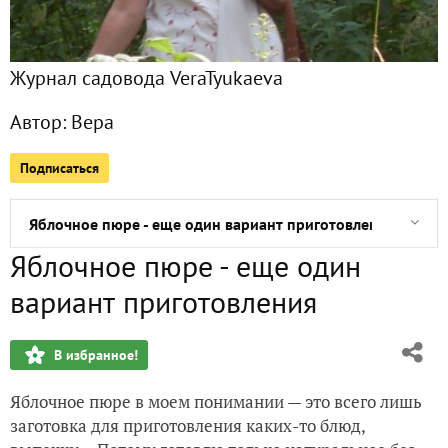
Не похвальбы ради - информации для
Журнал садовода VeraTyukaeva
Анекдот про жуков-навозников
Автор:
Вера
Суперакция! Бесплатно получите семена огурцов!
Подписаться
Снегирь, Клуша и Монгольский карлик. Кто победит в со
Яблочное пюре - еще один вариант приготовления
Яблочное пюре - еще один
Помощница, которая помогает выращивать бройлеров
вариант приготовления
Лилейные остатки ... сладки?
В избранное!
Как поливать землянику
Яблочное пюре в моем понимании — это всего лишь
+31 в тени и томаты "Оранжевый гигант"
заготовка для приготовления каких-то блюд,