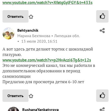
www.youtube.com/watch?v=XfatgGylFGY&t=433s
✿
Ответить
Behtyanchik
Марина Бехтянова
Липецкая обл.
13 июля 2020, 16:51
А вот здесь дети делают тортик с шоколадной
глазурью.
www.youtube.com/watch?v=p2NvAczi6Tg&t=12s
Это не коммерческий канал, так мы работали в
дополнительном образовании в период
самоизоляции
Предлагаю для просмотра детям 6-10 лет
✿
Ответить
RushanaYanbatyrova