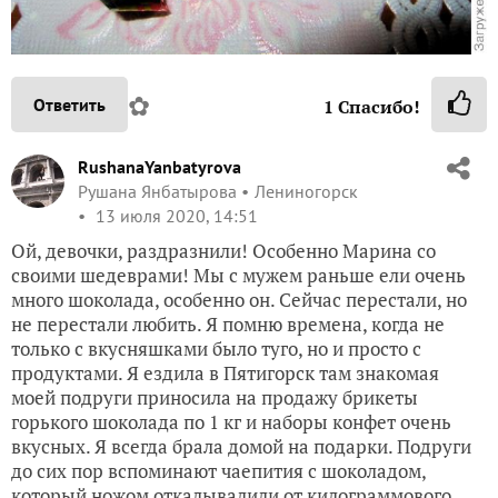
✿
Ответить
1
Спасибо!
RushanaYanbatyrova
Рушана Янбатырова
Лениногорск
13 июля 2020, 14:51
Ой, девочки, раздразнили! Особенно Марина со
своими шедеврами! Мы с мужем раньше ели очень
много шоколада, особенно он. Сейчас перестали, но
не перестали любить. Я помню времена, когда не
только с вкусняшками было туго, но и просто с
продуктами. Я ездила в Пятигорск там знакомая
моей подруги приносила на продажу брикеты
горького шоколада по 1 кг и наборы конфет очень
вкусных. Я всегда брала домой на подарки. Подруги
до сих пор вспоминают чаепития с шоколадом,
который ножом откалывалили от килограммового