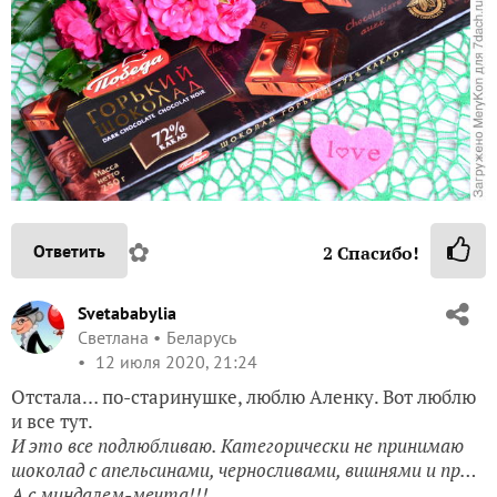
✿
Ответить
2
Спасибо!
Svetababylia
Светлана
Беларусь
12 июля 2020, 21:24
Отстала… по-старинушке, люблю Аленку. Вот люблю
и все тут.
И это все подлюбливаю. Категорически не принимаю
шоколад с апельсинами, черносливами, вишнями и пр…
А с миндалем-мечта!!!