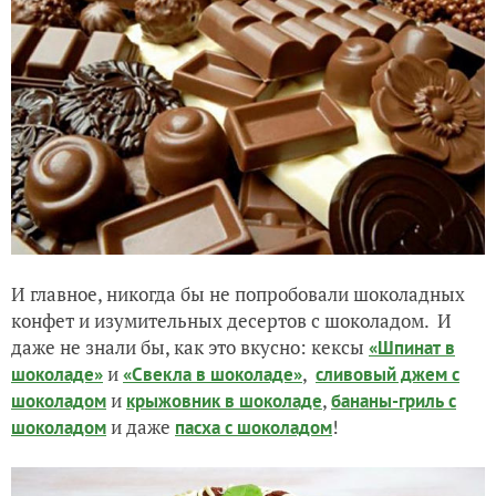
И главное, никогда бы не попробовали шоколадных
конфет и изумительных десертов с шоколадом. И
даже не знали бы, как это вкусно: кексы
«Шпинат в
и
,
шоколаде»
«Свекла в шоколаде»
сливовый джем с
и
,
шоколадом
крыжовник в шоколаде
бананы-гриль с
и даже
!
шоколадом
пасха с шоколадом