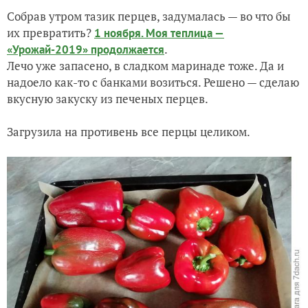
Собрав утром тазик перцев, задумалась — во что бы
Лук Эксибишен. Новый рекорд. У кого больше?
их превратить?
1 ноября. Моя теплица —
.
«Урожай-2019» продолжается
Когда за окном +28°С, берег Балтийского моря - лучшее м
Лечо уже запасено, в сладком маринаде тоже. Да и
надоело как-то с банками возиться. Решено — сделаю
вкусную закуску из печеных перцев.
Загрузила на противень все перцы целиком.