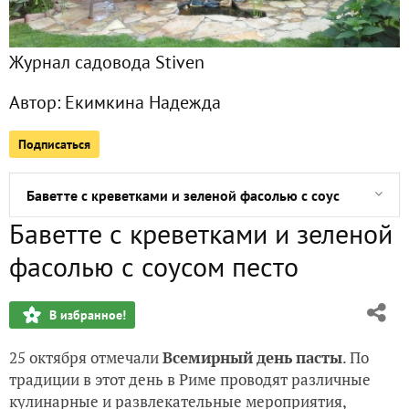
Письмецо-посылочка получена, спасибо Тане!
Журнал садовода Stiven
Поднимаем настроение - отправляемся в торговый цент
Автор:
Екимкина Надежда
Вот радость! Моя площадка под мангал, казан, тандыр на 
Подписаться
Страшно вкусный комплексный обед в традициях Хэллоуи
Баветте с креветками и зеленой фасолью с соусом песто
Баветте с креветками и зеленой
Приз получен - набор кухонных инструментов Nest Plus
фасолью с соусом песто
Осень золотая! Почему в нашем дворе только желтые кле
В избранное!
Площадка из бетонного полотна под чашу для разведения
25 октября отмечали
Всемирный
день
пасты
. По
К "моему полку - прибыло"! Получен приз - гриль пресс V
традиции в этот день в Риме проводят различные
кулинарные и развлекательные мероприятия,