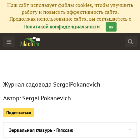
Наш сайт использует файлы cookies, чтобы улучшить
работу и повысить эффективность сайта.
Продолжая использование сайта, вы соглашаетесь с
Салат с крабовыми палочками и кукурузой - Новогодний 
Политикой конфиденциальности
ок
Рождественское имбирное печенье
Салат Мимоза - Новогодний салат
Домашний холодец из говядины и курицы
Журнал садовода SergeiPokanevich
Ватрушки с творогом
Автор:
Sergei Pokanevich
Салат с сухариками и кукурузой
Подписаться
Рулетики мясные с разной начинкой - Холодные закуски 
Зеркальная глазурь - Гляссаж