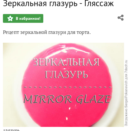
Зеркальная глазурь - Гляссаж
Муссовый торт Шоколад и Вишня
В избранное!
Оладьи из Тыквы
Рецепт зеркальной глазури для торта.
Шоколадное печенье Орео
глазурь